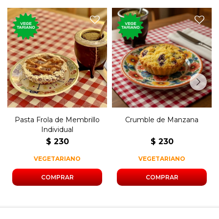
Masa crocante dulce con
La clásica tarta rellena con
manzana cocida, pasas de
dulce de membrillo.
uva, nueces y canela.
Pasta Frola de Membrillo
Crumble de Manzana
Individual
$
230
$
230
VEGETARIANO
VEGETARIANO