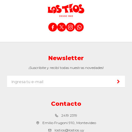




Newsletter
¡Suscribite y recibí todas nuestras novedades!
Contacto
2419 2319
Emilio Frugoni 910, Montevideo
lostios@lostios.uy