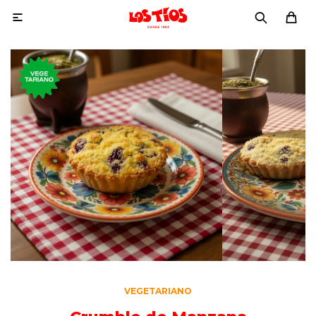

VEGETARIANO