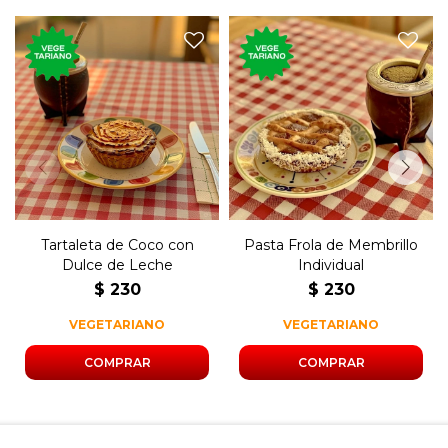
Tartaleta individual de coco
La clásica tarta rellena con
rellena de dulce de leche.
dulce de membrillo.
Tartaleta de Coco con
Pasta Frola de Membrillo
Dulce de Leche
Individual
$
230
$
230
VEGETARIANO
VEGETARIANO