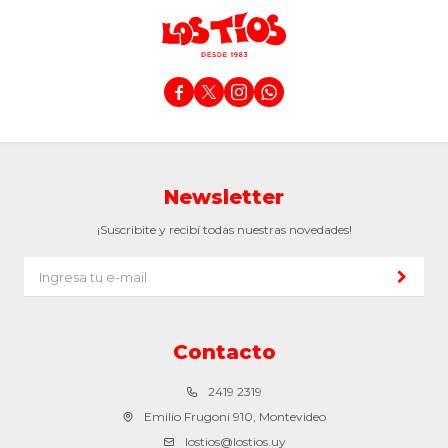




Newsletter
¡Suscribite y recibí todas nuestras novedades!
Contacto
2419 2319
Emilio Frugoni 910, Montevideo
lostios@lostios.uy