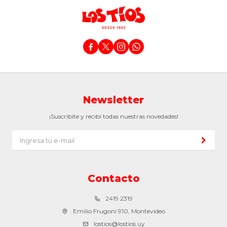




Newsletter
¡Suscribite y recibí todas nuestras novedades!
Contacto
2419 2319
Emilio Frugoni 910, Montevideo
lostios@lostios.uy