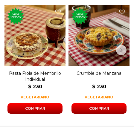
Masa crocante dulce con
La clásica tarta rellena con
manzana cocida, pasas de
dulce de membrillo.
uva, nueces y canela.
Pasta Frola de Membrillo
Crumble de Manzana
Individual
$
230
$
230
VEGETARIANO
VEGETARIANO