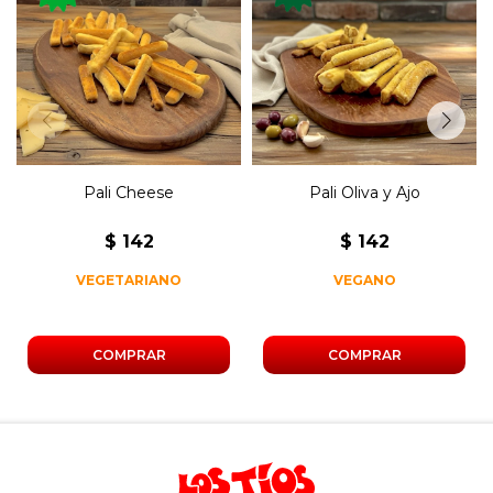
Mini grisines de queso
Mini grisines de oliva y ajo.
horneado.
Pali Cheese
Pali Oliva y Ajo
$
142
$
142
VEGETARIANO
VEGANO