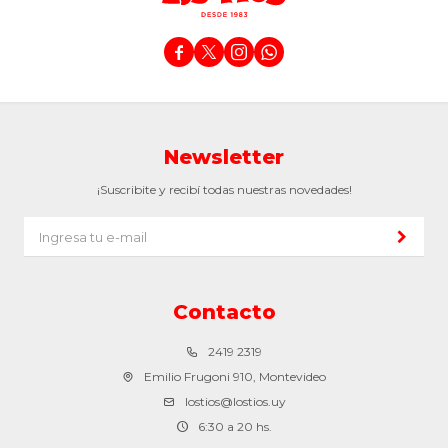




Newsletter
¡Suscribite y recibí todas nuestras novedades!
Contacto
2419 2319
Emilio Frugoni 910, Montevideo
lostios@lostios.uy
6:30 a 20 hs.