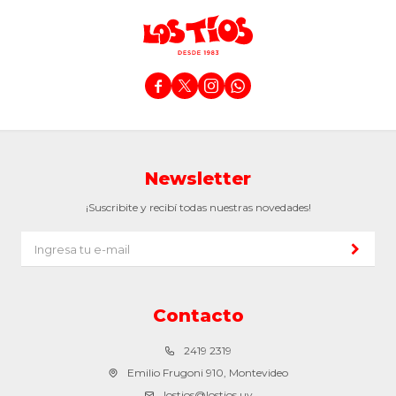




Newsletter
¡Suscribite y recibí todas nuestras novedades!
Contacto
2419 2319
Emilio Frugoni 910, Montevideo
lostios@lostios.uy