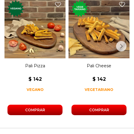
Mini grisines de tomate,
Mini grisines de queso
orégano, cebolla y ajo.
horneado.
Pali Pizza
Pali Cheese
$
142
$
142
VEGANO
VEGETARIANO