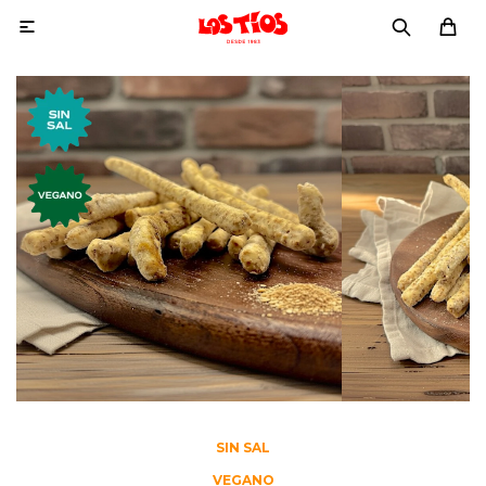

SIN SAL
VEGANO