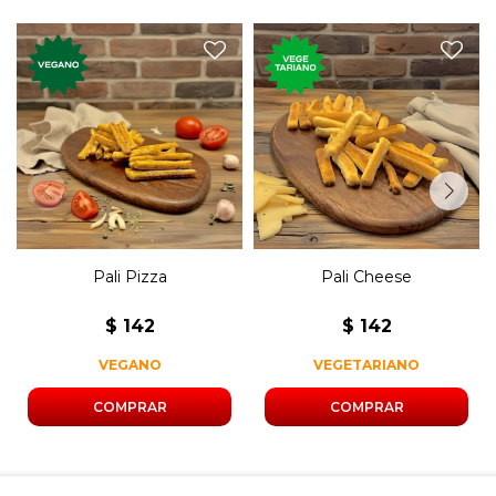
Mini grisines de tomate,
Mini grisines de queso
orégano, cebolla y ajo.
horneado.
Pali Pizza
Pali Cheese
$
142
$
142
VEGANO
VEGETARIANO