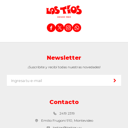




Newsletter
¡Suscribite y recibí todas nuestras novedades!
Contacto
2419 2319
Emilio Frugoni 910, Montevideo
lostios@lostios.uy