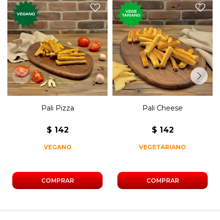
Mini grisines de tomate,
Mini grisines de queso
orégano, cebolla y ajo.
horneado.
Pali Pizza
Pali Cheese
$
142
$
142
VEGANO
VEGETARIANO