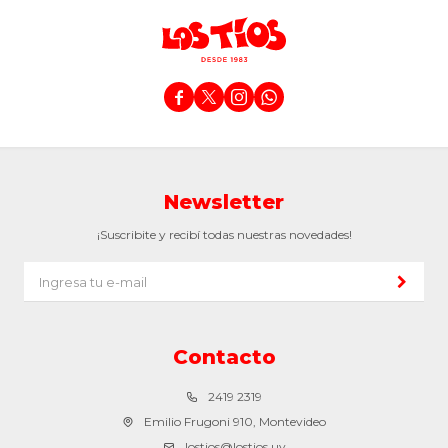




Newsletter
¡Suscribite y recibí todas nuestras novedades!
Contacto
2419 2319
Emilio Frugoni 910, Montevideo
lostios@lostios.uy