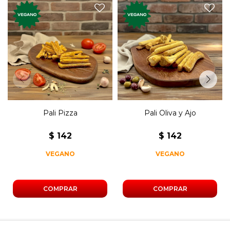
Mini grisines de tomate,
Mini grisines de oliva y ajo.
orégano, cebolla y ajo.
Pali Pizza
Pali Oliva y Ajo
$
142
$
142
VEGANO
VEGANO