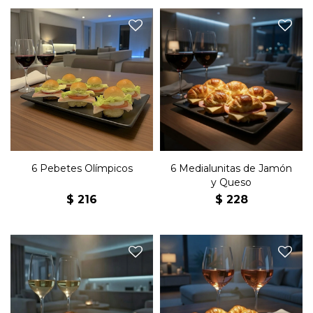
Seis pebetes olímpicos con
Seis medialunas de copetín
jamón, queso, lechuga,
con jamón, queso y
tomate, huevo duro,
manteca.
manteca y mayonesa.
6 Pebetes Olímpicos
6 Medialunitas de Jamón
y Queso
$
216
$
228
Seis medialunas de copetín
Seis medialunas de copetín
con queso y manteca.
con bondiola y manteca.