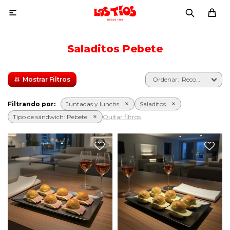

Saladitos Pebete
Recomendados
Filtrando por:
Juntadas y lunchs
Saladitos
Tipo de sándwich:
Pebete
Quitar filtros
Seis pebetes con jamón,
Seis pebetes con queso y
queso y manteca.
manteca.