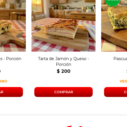
a rellena
Porc
Porción de tarta rellena
 cebolla y
pascual
con jamón y queso,
.
acelga,
os - Porción
Tarta de Jamón y Queso -
Pascua
Porción
0
$
200
IANO
VE