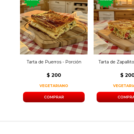
Porción de tart
Porción de tarta rellena de
con zapallitos,
puerro, cebolla y morrón.
morrón
Tarta de Puerros - Porción
Tarta de Zapallit
$
200
$
20
VEGETARIANO
VEGETAR