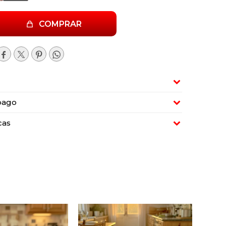
COMPRAR




pago
cas