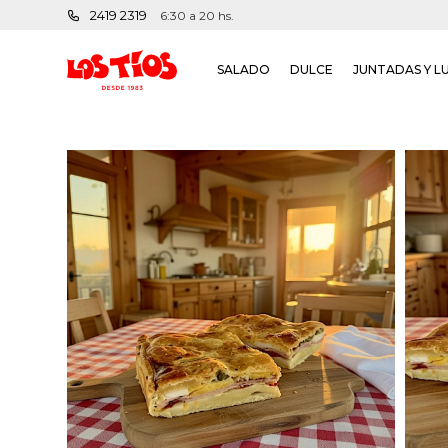
2419 2319
6:30 a 20 hs.
SALADO
DULCE
JUNTADAS Y L