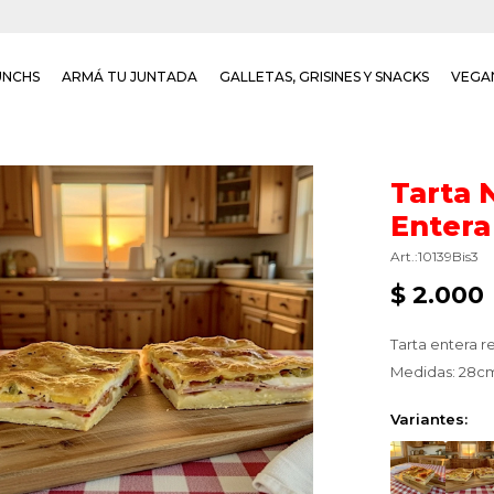
UNCHS
ARMÁ TU JUNTADA
GALLETAS, GRISINES Y SNACKS
VEGA
Tarta 
Entera
10139Bis3
$
2.000
Tarta entera r
Medidas: 28cm
Variantes: