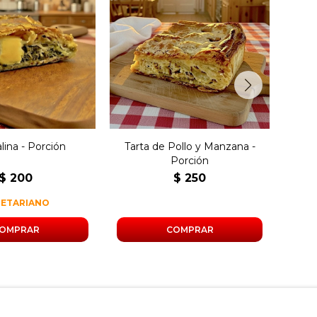
ión de torta
Porción de tarta rellena de
Por
ina rellena con
pollo y manzana.
a
 queso y huevo.
lina - Porción
Tarta de Pollo y Manzana -
Empa
Porción
$
200
$
250
GETARIANO