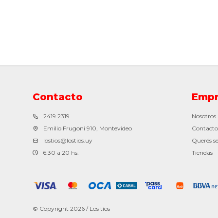
Contacto
Empr
2419 2319
Nosotros
Emilio Frugoni 910, Montevideo
Contacto
lostios@lostios.uy
Querés se
6:30 a 20 hs.
Tiendas
© Copyright 2026 / Los tíos