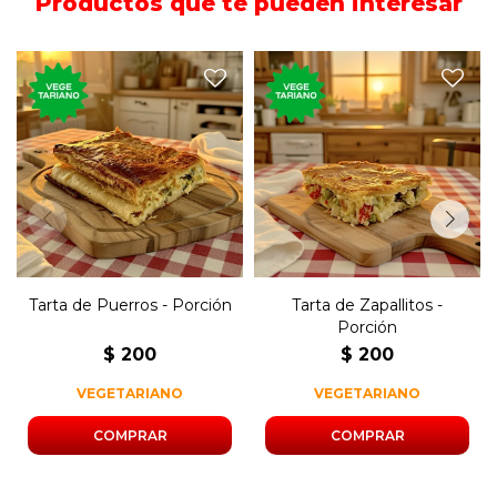
Productos que te pueden interesar
Porción de tarta rellena de
Porción de tarta rellena con
puerro, cebolla y morrón.
zapallitos, cebolla y morrón.
Tarta de Puerros - Porción
Tarta de Zapallitos -
Porción
$
200
$
200
VEGETARIANO
VEGETARIANO