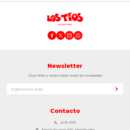




Newsletter
¡Suscribite y recibí todas nuestras novedades!
Contacto
2419 2319
Emilio Frugoni 910, Montevideo