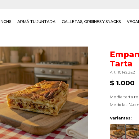
UNCHS
ARMÁ TU JUNTADA
GALLETAS, GRISINES Y SNACKS
VEGA
Empana
Tarta
10142Bis2
$
1.000
Media tarta re
Medidas: 14cm
Variantes: