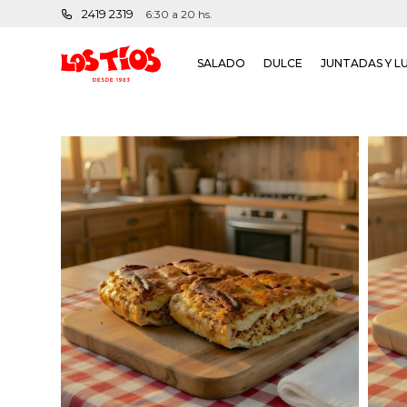
2419 2319
6:30 a 20 hs.
SALADO
DULCE
JUNTADAS Y L