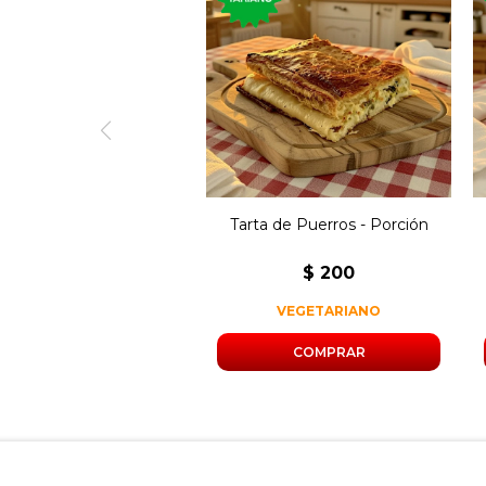
Porción de tarta rellena de
puerro, cebolla y morrón.
Tarta de Puerros - Porción
$
200
VEGETARIANO