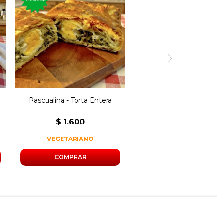
Torta pascualina entera
rellena con acelga, queso
y huevo.
Medidas: 28cm x 42cm.
Pascualina - Torta Entera
$
1.600
VEGETARIANO