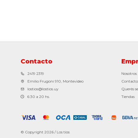
Contacto
Empr
2419 2319
Nosotros
Emilio Frugoni 910, Montevideo
Contacto
lostios@lostios.uy
Querés se
6:30 a 20 hs.
Tiendas
© Copyright 2026 / Los tíos