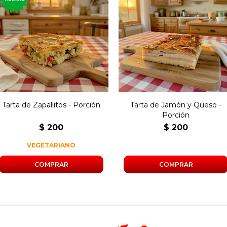
Porción de tarta rellena
Porción de tarta rellena
con zapallitos, cebolla y
con jamón y queso,
morrón.
Tarta de Zapallitos - Porción
Tarta de Jamón y Queso -
Porción
$
200
$
200
VEGETARIANO