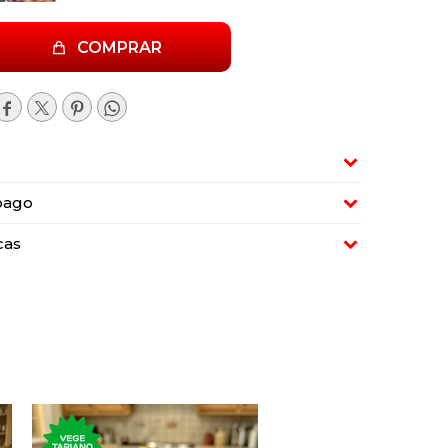
COMPRAR




pago
cas