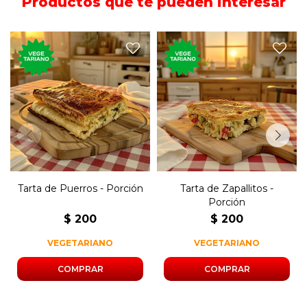
Productos que te pueden interesar
Porción de tarta rellena de
Porción de tarta rellena con
puerro, cebolla y morrón.
zapallitos, cebolla y morrón.
Tarta de Puerros - Porción
Tarta de Zapallitos -
Porción
$
200
$
200
VEGETARIANO
VEGETARIANO