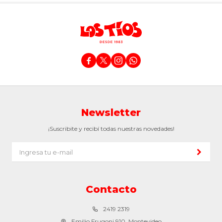




Newsletter
¡Suscribite y recibí todas nuestras novedades!
Contacto
2419 2319
Emilio Frugoni 910, Montevideo