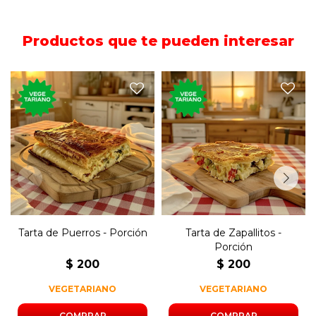
Productos que te pueden interesar
Porción de tarta rellena de
Porción de tarta rellena con
puerro, cebolla y morrón.
zapallitos, cebolla y morrón.
Tarta de Puerros - Porción
Tarta de Zapallitos -
Porción
$
200
$
200
VEGETARIANO
VEGETARIANO