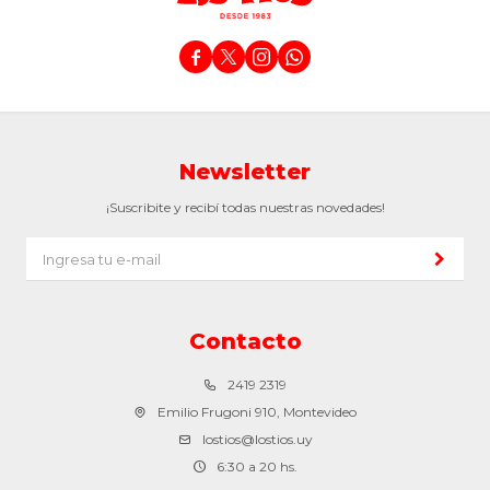




Newsletter
¡Suscribite y recibí todas nuestras novedades!
Contacto
2419 2319
Emilio Frugoni 910, Montevideo
lostios@lostios.uy
6:30 a 20 hs.