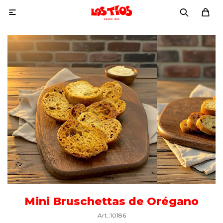

Mini Bruschettas de Orégano
10186