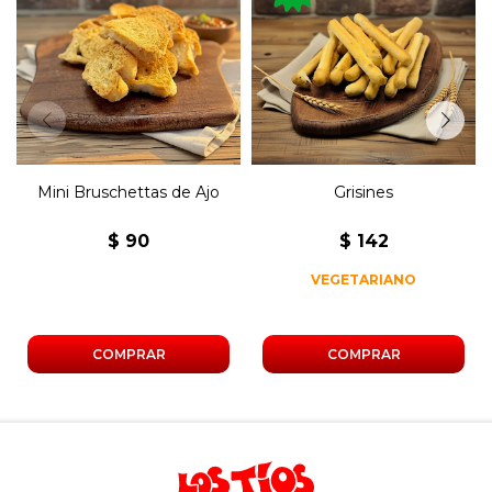
Grisines clásicos
Mini Tostadas de Ajo.
vegetarianos.
Mini Bruschettas de Ajo
Grisines
$
90
$
142
VEGETARIANO