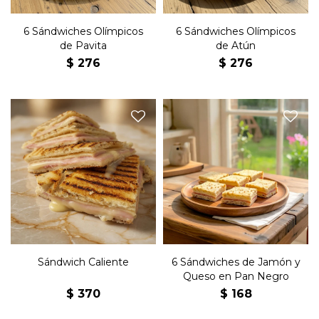
6 Sándwiches Olímpicos
6 Sándwiches Olímpicos
de Pavita
de Atún
$
276
$
276
Sándwich en pan blanco
Seis sándwiches de copetín
con jamón, queso,
con jamón, queso y
muzarella y manteca.
manteca en pan negro,
Listo para preparar.
Sándwich Caliente
6 Sándwiches de Jamón y
Queso en Pan Negro
$
370
$
168