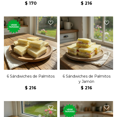
$
170
$
216
Seis sándwiches de copetín
Seis sándwiches de copetín
con palmitos y mayonesa
con palmitos, jamón, huevo
en pan blanco.
y mayonesa en pan blanco.
6 Sándwiches de Palmitos
6 Sándwiches de Palmitos
y Jamón
$
216
$
216