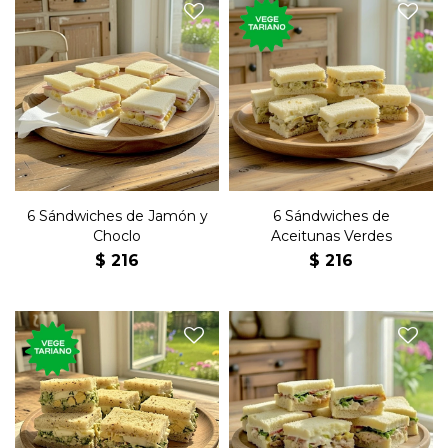
Seis sándwiches de copetín
Seis sándwiches de copetín
con choclo, jamón, huevo y
con aceitunas verdes, queso
mayonesa en pan blanco.
y mayonesa en pan blanco.
6 Sándwiches de Jamón y
6 Sándwiches de
Choclo
Aceitunas Verdes
$
216
$
216
Seis sándwiches de copetín
Seis sándwiches de copetín
con rúcula, nuez, huevo y
con atún, tomate, lechuga y
mayonesa en pan negro.
mayonesa en pan blanco.