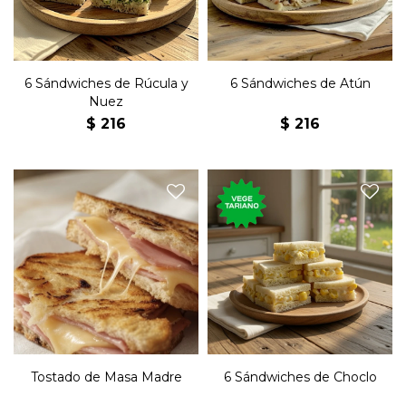
6 Sándwiches de Rúcula y
6 Sándwiches de Atún
Nuez
$
216
$
216
Sándwich en pan de masa
Seis sándwiches de copetín
madre con jamón, queso,
con choclo, mayonesa en
muzarella y manteca.
pan blanco.
Listo para preparar.
Tostado de Masa Madre
6 Sándwiches de Choclo