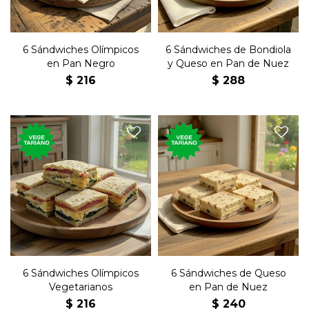
6 Sándwiches Olímpicos
6 Sándwiches de Bondiola
en Pan Negro
y Queso en Pan de Nuez
$
216
$
288
Seis sándwiches de copetín
olímpicos vegetarianos con
Seis sándwiches de copetín
queso, lechuga, tomate,
con queso y manteca en
huevo duro, manteca y
pan de nuez.
mayonesa en pan negro.
6 Sándwiches Olímpicos
6 Sándwiches de Queso
Vegetarianos
en Pan de Nuez
$
216
$
240