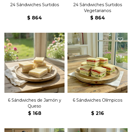
24 Sándwiches Surtidos
24 Sándwiches Surtidos
Vegetarianos
$
864
$
864
Seis sándwiches de copetín
Seis sándwiches de copetín
olímpicos con jamón, queso,
con jamón, queso y
lechuga, tomate, huevo
manteca en pan blanco,
duro, manteca y mayonesa
en pan blanco.
6 Sándwiches de Jamón y
6 Sándwiches Olímpicos
Queso
$
168
$
216