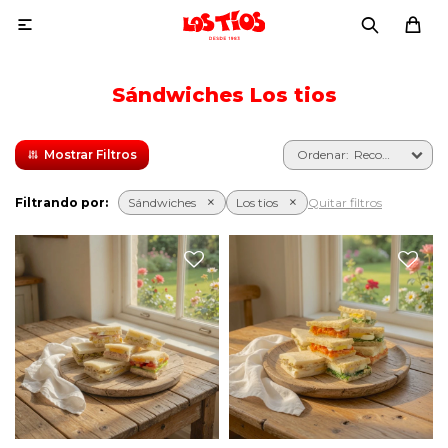

Sándwiches Los tios
Recomendados
Filtrando por:
Sándwiches
Los tios
Quitar filtros
24 sándwiches de copetín
24 sándwiches vegetarianos
surtidos.
de copetín surtidos.