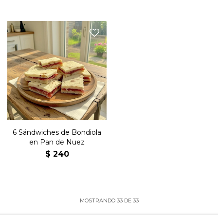
Seis sándwiches de copetín
con bondiola y manteca en
pan de nuez.
6 Sándwiches de Bondiola
en Pan de Nuez
$
240
MOSTRANDO
33
DE
33