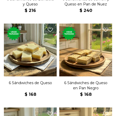
y Queso
Queso en Pan de Nuez
$
216
$
240
Seis sándwiches de copetín
Seis sándwiches de copetín
con queso y manteca en
con queso y manteca en
pan blanco.
pan negro
6 Sándwiches de Queso
6 Sándwiches de Queso
en Pan Negro
$
168
$
168