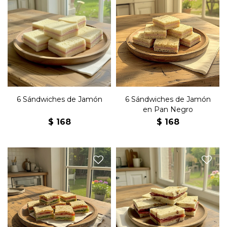
Seis sándwiches de copetín
Seis sándwiches de copetín
con jamón y manteca en
con jamón y manteca en
pan blanco.
pan negro.
6 Sándwiches de Jamón
6 Sándwiches de Jamón
en Pan Negro
$
168
$
168
Seis sándwiches de copetín
olímpicos con jamón, queso,
Seis sándwiches de copetín
lechuga, tomate, huevo
con bondiola, queso y
duro, manteca y mayonesa
manteca en pan de nuez.
en pan negro.