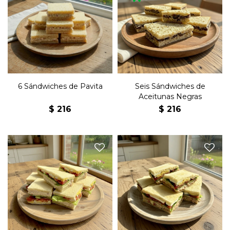
Seis sándwiches de copetín
Seis sándwiches de copetín
con pollo y mayonesa en
con aceitunas negras, queso
pan blanco.
y mayonesa en pan negro.
6 Sándwiches de Pavita
Seis Sándwiches de
Aceitunas Negras
$
216
$
216
Seis sándwiches de copetín
Seis sándwiches de copetín
olímpicos de pavita con
olímpicos con atún,
pollo, lechuga, tomate,
lechuga, tomate, huevo
huevo duro y mayonesa en
duro y mayonesa en pan
pan blanco.
blanco.