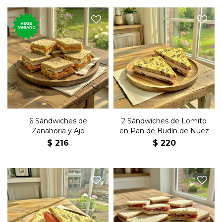
Seis sándwiches de copetín
Dos sándwiches con lomito
con zanahoria, ajo, huevo y
y manteca en pan de budín
mayonesa en pan negro
de nuez.
6 Sándwiches de
2 Sándwiches de Lomito
Zanahoria y Ajo
en Pan de Budín de Nuez
$
216
$
220
Dos sándwiches con
Seis sándwiches de copetín
bondiola y manteca en pan
con bondiola y manteca en