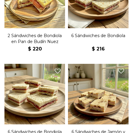
de budín de nuez.
pan negro.
2 Sándwiches de Bondiola
6 Sándwiches de Bondiola
en Pan de Budín Nuez
$
220
$
216
Seis sándwiches de copetín
Seis sándwiches de copetín
con bondiola, queso y
con jamón, queso y
manteca en pan negro.
manteca en pan de nuez.
6 Sándwiches de Bondiola
6 Sándwiches de Jamón y