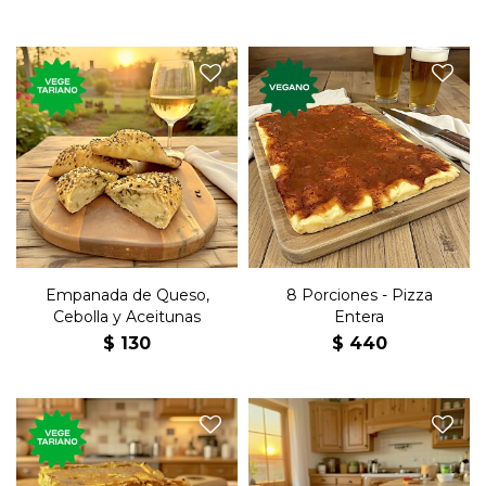
La clásica pizza de confiteria
Empanada rellena de queso,
entera.
cebolla y aceitunas.
Medidas: 42cm x 28cm.
Empanada de Queso,
8 Porciones - Pizza
Cebolla y Aceitunas
Entera
$
130
$
440