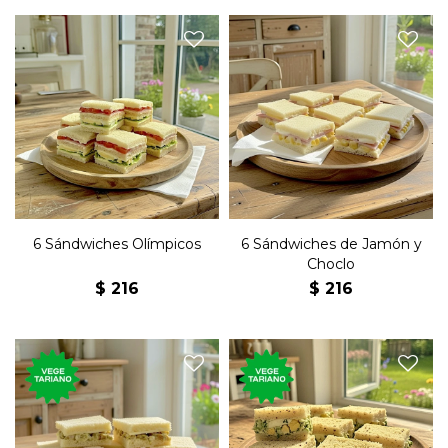
Seis sándwiches de copetín
olímpicos con jamón, queso,
Seis sándwiches de copetín
lechuga, tomate, huevo
con choclo, jamón, huevo y
duro, manteca y mayonesa
mayonesa en pan blanco.
en pan blanco.
6 Sándwiches Olímpicos
6 Sándwiches de Jamón y
Choclo
$
216
$
216
Seis sándwiches de copetín
Seis sándwiches de copetín
con aceitunas verdes, queso
con rúcula, nuez, huevo y