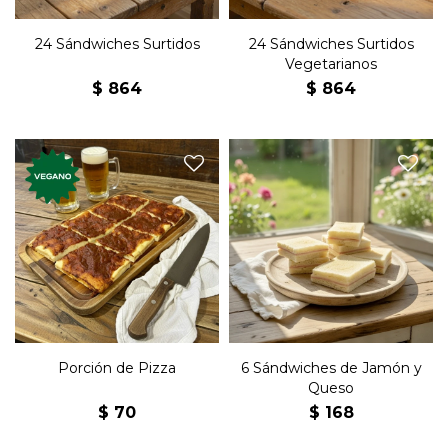
24 Sándwiches Surtidos
24 Sándwiches Surtidos
Vegetarianos
$
864
$
864
Seis sándwiches de copetín
Porción de la clásica pizza
con jamón, queso y
de confitería.
manteca en pan blanco,
Porción de Pizza
6 Sándwiches de Jamón y
Queso
$
70
$
168