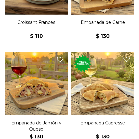
Croissant Francés
Empanada de Carne
$
110
$
130
Empanada rellena de jamón
Empanada rellena de queso,
y queso.
tomate y albahaca.
Empanada de Jamón y
Empanada Capresse
Queso
$
130
$
130