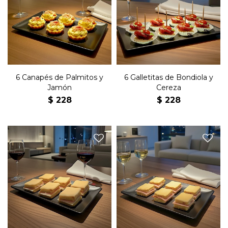
Seis canastitas de masa con
Seis galletitas con bondiola y
palmitos y jamón.
cereza.
6 Canapés de Palmitos y
6 Galletitas de Bondiola y
Jamón
Cereza
$
228
$
228
Seis clásicos jesuitas rellenos
Seis clásicos jesuitas rellenos
de jamón y queso con
de jamón con manteca.
manteca.