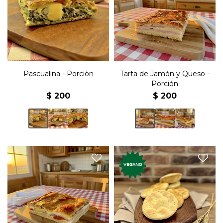
Porción de torta pascualina
Porción de tarta rellena con
rellena con acelga, queso y
jamón y queso,
huevo.
Pascualina - Porción
Tarta de Jamón y Queso -
Porción
$
200
$
200
Las clásicas galletas marinas
Porción de tarta rellena con
de panadería de toda
jamón, queso y tomate.
nuestra vida.