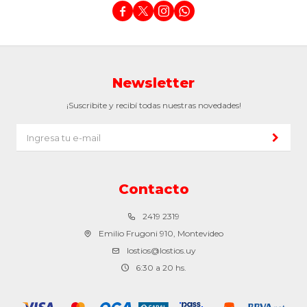




Newsletter
¡Suscribite y recibí todas nuestras novedades!
Contacto
2419 2319
Emilio Frugoni 910, Montevideo
lostios@lostios.uy
6:30 a 20 hs.