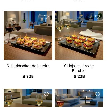
Seis emparedados de masa
Seis emparedados de masa
hojaldrada con lomito.
hojaldrada con bondiola.
6 Hojaldraditos de Lomito
6 Hojaldraditos de
Bondiola
$
228
$
228