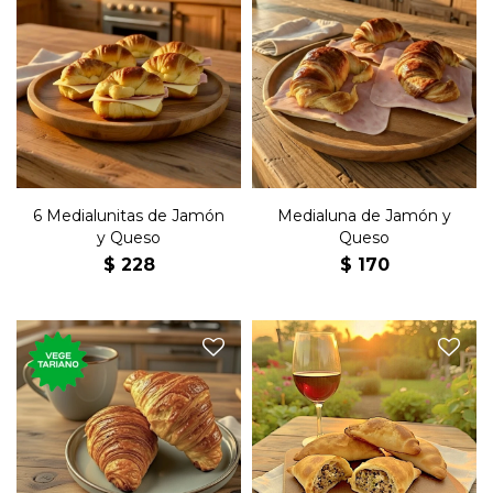
Seis medialunas de copetín
Medialuna grande rellena de
con jamón, queso y
jamón, queso y manteca.
manteca.
6 Medialunitas de Jamón
Medialuna de Jamón y
y Queso
Queso
$
228
$
170
Croissant francés grande.
Empanada rellena de carne.