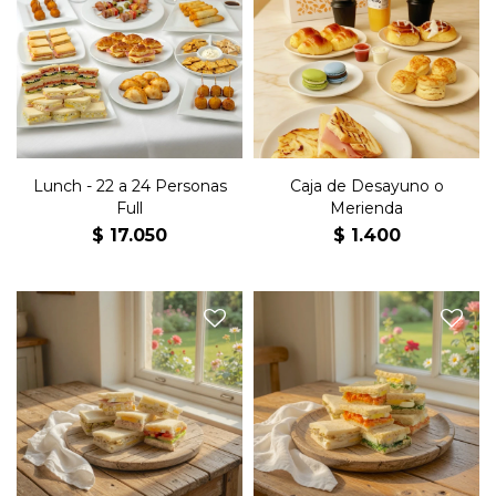
surtidos, 32 jesuitas jamón y
Jamón y Queso.
queso, 32 medialunitas
- 4 Escones de Queso
jamón y queso, 32
- 2 Rolls de Canela
empanaditas, 40 villaroi, 40
- 4 Medialunas de Manteca
arrolladitos primavera, 40
- 1 Mermelada
mini brochettes, 2 snack
- 1 Cream Cheese
horneado x3 y 2 Kg de
- 2 Macarons
masitas.
- 2 Café, Té o Capuchino
- 1 Jugo de Naranja Natural
Lunch - 22 a 24 Personas
Caja de Desayuno o
Full
Merienda
$
17.050
$
1.400
24 sándwiches de copetín
24 sándwiches vegetarianos
surtidos.
de copetín surtidos.