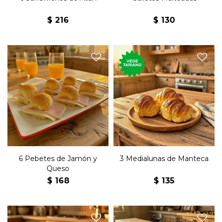
$
216
$
130
Seis pebetes con jamón,
Tres medialunas de
queso y manteca.
manteca.
6 Pebetes de Jamón y
3 Medialunas de Manteca
Queso
$
168
$
135