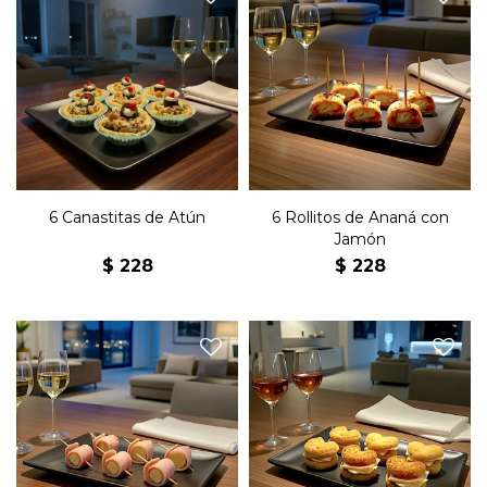
Seis canastas de atún con
Seis bocaditos agridulces de
huevo y aceitunas.
ananá envueltos en jamón.
6 Canastitas de Atún
6 Rollitos de Ananá con
Jamón
$
228
$
228
Seis bocaditos de palmitos
Seis palmitas con queso,
envueltos en jamón.
jamón y manteca.