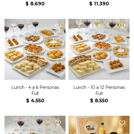
$
8.690
$
11.390
12 sándwiches de jamón y
24 sándwiches jamón y
queso, 12 sándwiches
queso, 24 sándwiches
olímpicos, 12 sándwiches
olímpicos, 24 sándwiches
surtidos, 8 jesuitas de jamón
surtidos, 16 jesuitas jamón y
y queso. 8 medialunitas de
queso, 16 medialunitas
jamón y queso, 8
jamón y queso, 16
empanaditas, 10 villaroi, 10
empanaditas, 20 villaroi, 20
arrolladitos primavera, 10
arrolladitos primavera, 20
mini brochettes, 1 snack
mini brochettes, 1 snack
horneado x3, 1/2Kg de
horneado x3 y 1 Kg de
masitas
masitas.
Lunch - 4 a 6 Personas
Lunch - 10 a 12 Personas
Full
Full
$
4.550
$
8.550
48 sándwiches jamón y
Contenido:
queso, 48 sándwiches
olímpicos, 48 sándwiches
- 1 Tostado de Masa Madre de