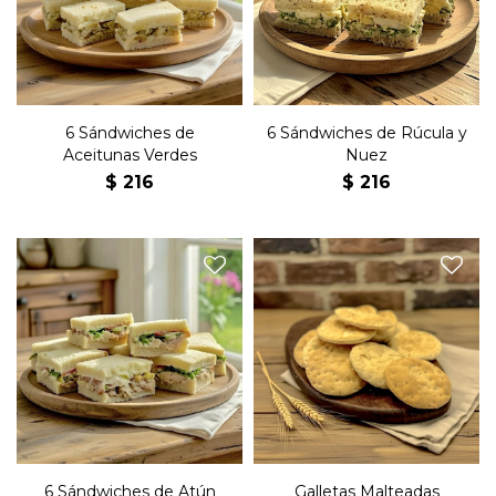
y mayonesa en pan blanco.
mayonesa en pan negro.
6 Sándwiches de
6 Sándwiches de Rúcula y
Aceitunas Verdes
Nuez
$
216
$
216
Seis sándwiches de copetín
Las clásicas galletas
con atún, tomate, lechuga y
malteadas de panadería de
mayonesa en pan blanco.
toda nuestra vida
6 Sándwiches de Atún
Galletas Malteadas