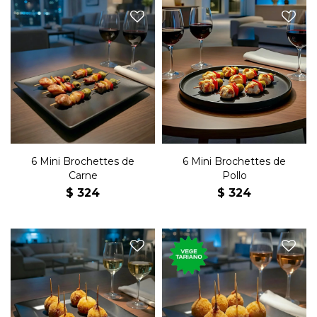
Seis mini brochettes de
Seis mini brochettes de pollo
carne con panceta, morrón,
con panceta, morrón,
cebolla y aceituna.
cebolla y aceituna.
6 Mini Brochettes de
6 Mini Brochettes de
Carne
Pollo
$
324
$
324
Seis bocaditos de jamón con
Seis bocaditos de queso con
bechamel rebozados.
bechamel rebozados.