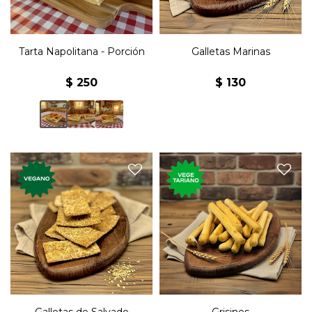
Tarta Napolitana - Porción
Galletas Marinas
$
250
$
130
Galletas premium de
Grisines clásicos
salvado.
vegetarianos.