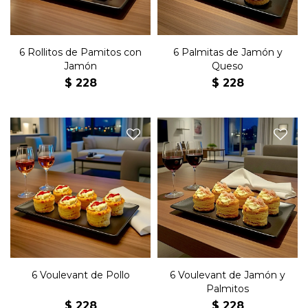
6 Rollitos de Pamitos con
6 Palmitas de Jamón y
Jamón
Queso
$
228
$
228
Seis pastelillos de origen
Seis pastelillos de origen
francés de masa hojaldrada
francés de masa hojaldrada
con pollo.
con jamón y palmitos.
6 Voulevant de Pollo
6 Voulevant de Jamón y
Palmitos
$
228
$
228