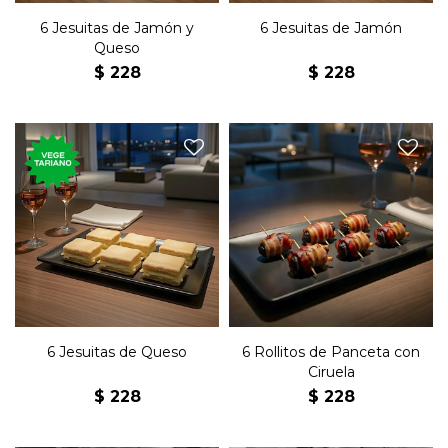
6 Jesuitas de Jamón y
6 Jesuitas de Jamón
Queso
$
228
$
228
Seis clásicos jesuitas rellenos
Seis arrollados de panceta
de queso con manteca.
rellenos con ciruela.
6 Jesuitas de Queso
6 Rollitos de Panceta con
Ciruela
$
228
$
228