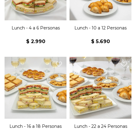
horneado x3 y 1/2 Kg de
horneado x3, 1 Kg de
masitas.
masitas.
Lunch - 4 a 6 Personas
Lunch - 10 a 12 Personas
$
2.990
$
5.690
36 sándwiches jamón y
48 sándwiches jamón y
queso, 36 sándwiches
queso, 48 sándwiches
olímpicos, 36 sándwiches
olímpicos, 48 sándwiches
surtidos, 24 jesuitas jamón y
surtidos, 32 jesuitas jamón y
queso, 24 medialunitas
queso, 32 medialunitas
jamón y queso, 24
jamón y queso, 32
empanaditas, 2 snack
empanaditas, 2 snack
horneado x3, 1,5 Kg de
horneado x3, 2 Kg de
masitas.
masitas.
Lunch - 16 a 18 Personas
Lunch - 22 a 24 Personas