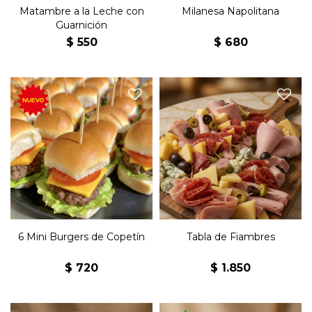
deseas en Observaciones.
Matambre a la Leche con
Milanesa Napolitana
Guarnición
$
550
$
680
Tabla de fiambres con
jamón, salame, lomito,
bondiola, queso parmesano,
6 mini burgers de copetín
queso colonia, queso
con lechuga, tomate, queso
roquefort, aceitunas verdes y
cheddar y mayonesa.
aceitunas negras.
Acompañado de 12 pancitos
saborizados.
6 Mini Burgers de Copetín
Tabla de Fiambres
$
720
$
1.850