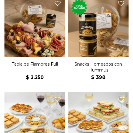
Tabla de fiambres con
jamón, salame, lomito,
Snacks horneados de masa
bondiola, queso parmesano,
madre, con cebolla y ají,
queso colonia, queso
tomate y orégano, y queso y
roquefort, aceitunas verdes y
pimienta.
aceitunas negras.
Acompañado por Humus
Acompañado de 12 pancitos
Beans.
saborizados, snacks y
hummus Beans.
Tabla de Fiambres Full
Snacks Horneados con
Hummus
$
2.250
$
398
12 Sándwiches de jamón y
24 Sándwiches jamón y
queso, 12 sándwiches
queso, 24 sándwiches
olímpicos, 12 sándwiches
olímpicos, 24 sándwiches
surtidos, 8 jesuitas de jamón
surtidos, 16 jesuitas jamón y
y queso, 8 medialunitas de
queso, 16 medialunitas
jamón y queso, 8
jamón y queso, 16
empanaditas, 1 snack
empanaditas, 1 snack