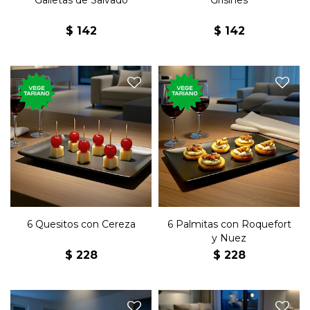
Galletas de Salvado
Grisines
$
142
$
142
Seis clásicos saladitos de
Seis palmitas con roquefort
queso con cereza.
y nuez.
6 Quesitos con Cereza
6 Palmitas con Roquefort
y Nuez
$
228
$
228