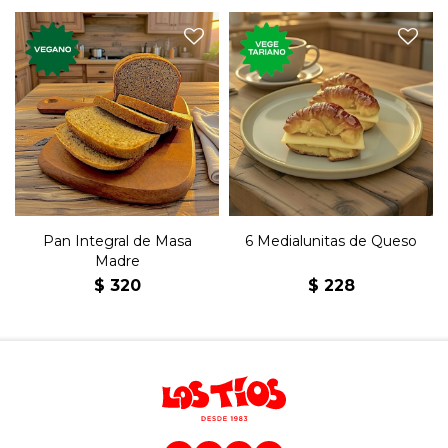
Molde de pan integral de
Seis medialunas de copetín
masa madre.
con queso y manteca.
Pan Integral de Masa
6 Medialunitas de Queso
Madre
$
320
$
228