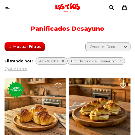

Panificados Desayuno
Recomendados
Filtrando por:
Panificados
Tipo de comida:
Desayuno
Quitar filtros
Seis medialunas de copetín
Tres medialunas de
con jamón, queso y
manteca.
manteca.