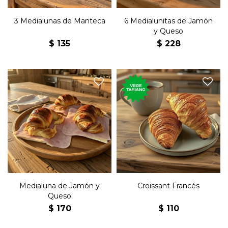
3 Medialunas de Manteca
6 Medialunitas de Jamón
y Queso
$
135
$
228
Medialuna grande rellena de
Croissant francés grande.
jamón, queso y manteca.
Medialuna de Jamón y
Croissant Francés
Queso
$
170
$
110