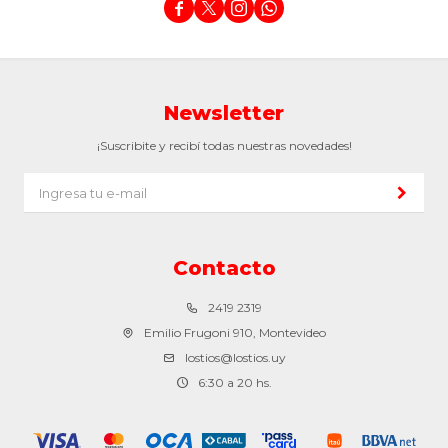




Newsletter
¡Suscribite y recibí todas nuestras novedades!
Contacto
2419 2319
Emilio Frugoni 910, Montevideo
lostios@lostios.uy
6:30 a 20 hs.