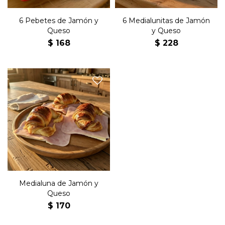
6 Pebetes de Jamón y
6 Medialunitas de Jamón
Queso
y Queso
$
168
$
228
Medialuna grande rellena de
jamón, queso y manteca.
Medialuna de Jamón y
Queso
$
170