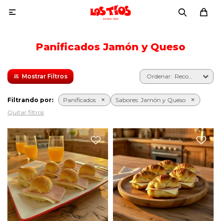

Panificados Jamón y Queso
Recomendados
Filtrando por:
Panificados
Sabores:
Jamón y Queso
Quitar filtros
Seis medialunas de copetín
Seis pebetes con jamón,
con jamón, queso y
queso y manteca.
manteca.