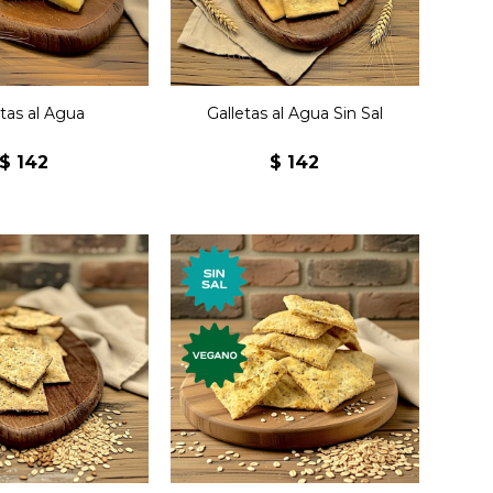
etas al Agua
Galletas al Agua Sin Sal
$
142
$
142
tas premium,
Galletas premium,
con variedad de
veganas, con cereales.
as y cereales.
Nuevos sabores,
os sabores,
elaboradas
aboradas
artesanalmente.
sanalmente.