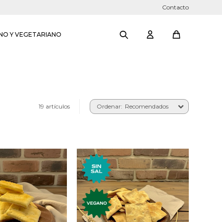
Contacto
NO Y VEGETARIANO
19 artículos
Recomendados
Galletas premium al agua
premium al agua.
sin sal.