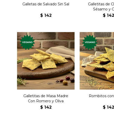
Galletas de Salvado Sin Sal
Galletitas de C
Sésamo y Gi
$
142
$
14
Galletas premium,
Galletas pr
veganas, con masa
veganas, con 
madre. Nuevos sabores,
Nuevos sab
elaboradas
elabora
artesanalmente.
artesanalm
Galletitas de Masa Madre
Rombitos con
Con Romero y Oliva
$
142
$
14