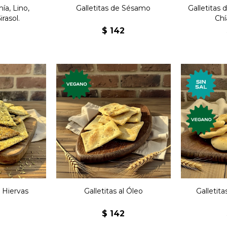
hía, Lino,
Galletitas de Sésamo
Galletitas 
rasol.
Chí
2
$
142
emium,
Galle
Galletas premium,
hiervas.
veganas, 
veganas, al óleo. Nuevos
ores,
Nuev
sabores, elaboradas
das
el
artesanalmente.
ente.
arte
 Hiervas
Galletitas al Óleo
Galletita
2
$
142