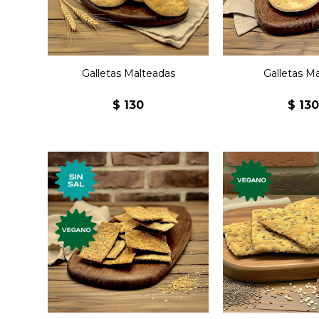
Galletas Malteadas
Galletas Ma
$
130
$
13
Galletas pr
veganas, con v
Galletas premium de
semillas. Nuevo
salvado sin sal.
elabora
artesanalm