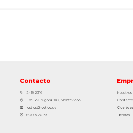
Contacto
Empr
2419 2319
Nosotros
Emilio Frugoni 910, Montevideo
Contacto
lostios@lostios.uy
Querés se
6:30 a 20 hs.
Tiendas