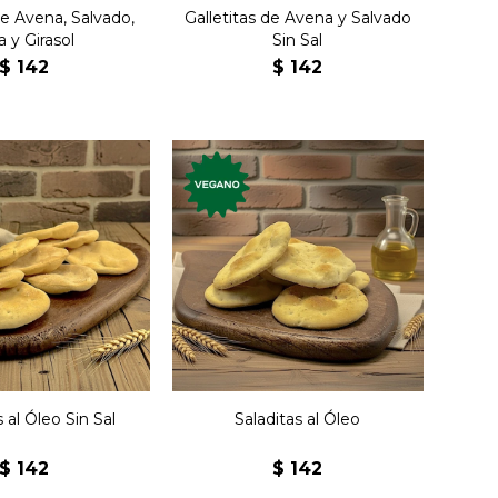
de Avena, Salvado,
Galletitas de Avena y Salvado
a y Girasol
Sin Sal
$
142
$
142
tas premium,
Galletas premium,
al óleo sin sal.
veganas, saladitas al óleo.
os sabores,
Nuevos sabores,
aboradas
elaboradas
sanalmente
artesanalmente.
s al Óleo Sin Sal
Saladitas al Óleo
$
142
$
142