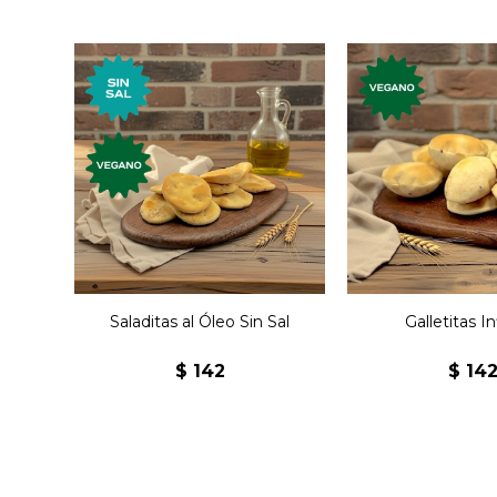
Galletas premium,
Galletas p
veganas, al óleo sin sal.
veganas. Nuevo
Nuevos sabores,
elabora
elaboradas
artesanalm
artesanalmente.
Saladitas al Óleo Sin Sal
Galletitas I
$
142
$
14