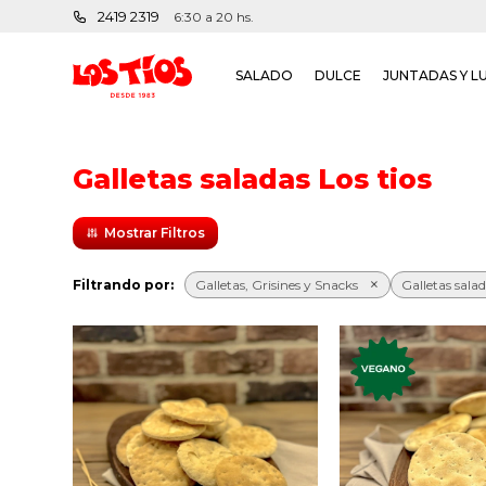
2419 2319
6:30 a 20 hs.
SALADO
DULCE
JUNTADAS Y L
Galletas saladas Los tios
Filtrando por:
Galletas, Grisines y Snacks
Galletas sala
Las clásicas galletas
Las clásicas 
malteadas de panadería
marinas de pan
de toda nuestra vida
toda nuestra