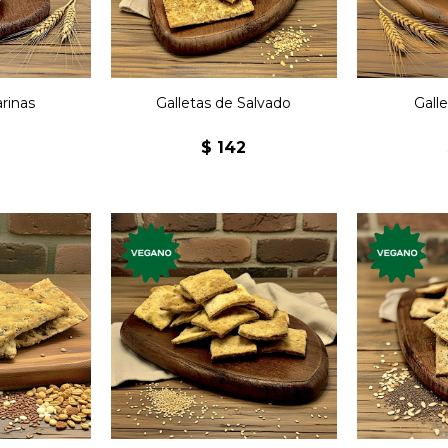
rinas
Galletas de Salvado
Gall
0
$
142
Galle
emium,
Galletas premium,
veganas, 
ariedad de
veganas, con semillas.
semill
s sabores,
Nuevos sabores,
Nuev
das
elaboradas
el
ente.
artesanalmente semillas.
arte