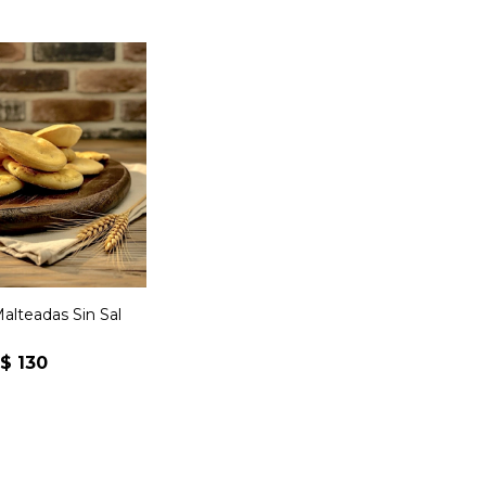
sicas galletas
adas de toda
 vida sin sal.
Malteadas Sin Sal
$
130