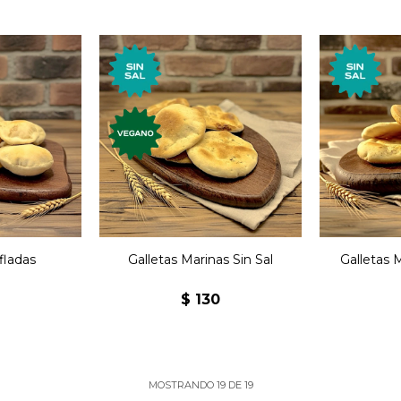
remium
Las clásicas galletas
Las clá
s sabores,
marinas de toda nuestra
malte
das
vida sin sal.
nuestra
ente.
nfladas
Galletas Marinas Sin Sal
Galletas 
2
$
130
MOSTRANDO
19
DE
19