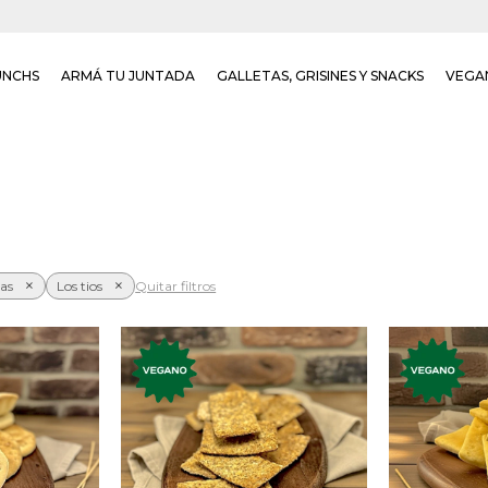
UNCHS
ARMÁ TU JUNTADA
GALLETAS, GRISINES Y SNACKS
VEGA
das
Los tios
Quitar filtros
galletas
Galletas premium de
adería de
Galletas 
salvado.
 vida.