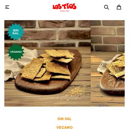

SIN SAL
VEGANO