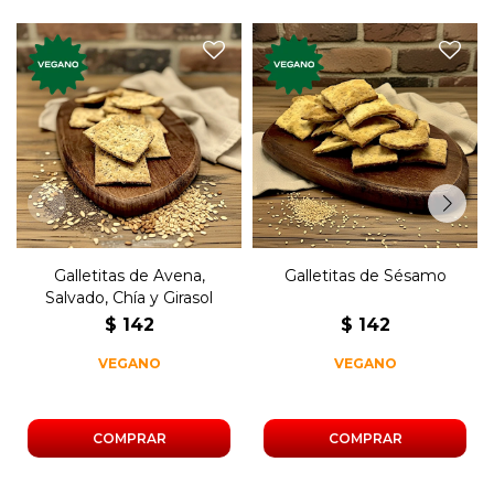
Galletas premium, veganas,
Galletas premium, veganas,
con variedad de semillas y
con semillas. Nuevos
cereales. Nuevos sabores,
sabores, elaboradas
elaboradas artesanalmente.
artesanalmente semillas.
Galletitas de Avena,
Galletitas de Sésamo
Salvado, Chía y Girasol
$
142
$
142
VEGANO
VEGANO