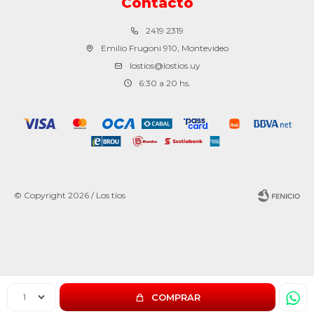
Contacto
2419 2319
Emilio Frugoni 910, Montevideo
lostios@lostios.uy
6:30 a 20 hs.
© Copyright 2026 / Los tíos
Fenicio
1
COMPRAR