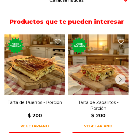
Características
Productos que te pueden interesar
Porción de tarta rellena de
Porción de tarta rellena con
puerro, cebolla y morrón.
zapallitos, cebolla y morrón.
Tarta de Puerros - Porción
Tarta de Zapallitos -
Porción
$
200
$
200
VEGETARIANO
VEGETARIANO