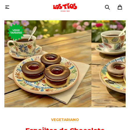

VEGETARIANO