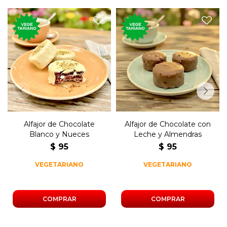
El tradicional postre dulce,
El tradicional postre dulce,
de chocolate blanco y
de chocolate, relleno de dulce
nueces, relleno de dulce de
de leche y almendras.
leche.
Alfajor de Chocolate
Alfajor de Chocolate con
Blanco y Nueces
Leche y Almendras
$
95
$
95
VEGETARIANO
VEGETARIANO