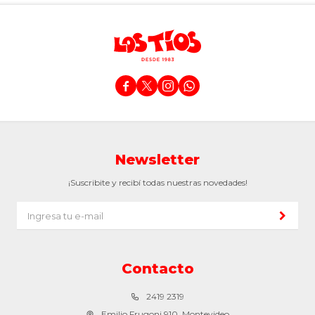




Newsletter
¡Suscribite y recibí todas nuestras novedades!
Contacto
2419 2319
Emilio Frugoni 910, Montevideo