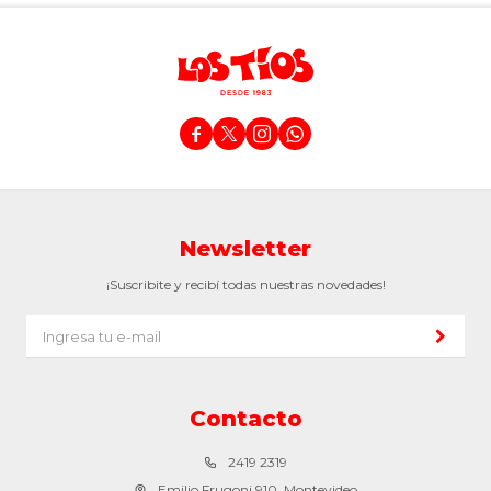




Newsletter
¡Suscribite y recibí todas nuestras novedades!
Contacto
2419 2319
Emilio Frugoni 910, Montevideo