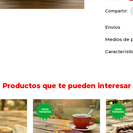
Envíos
Medios de 
Característi
Productos que te pueden interesar
stre dulce,
El tradicional postre dulce,
Barra de 
elleno de
de chocolate, relleno de
de coco,