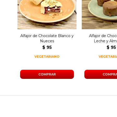
nueces, relleno de dulce
dulce de le
de leche.
almendr
Alfajor de Chocolate Blanco y
Alfajor de Choc
Nueces
Leche y Alm
$
95
$
95
VEGETARIANO
VEGETAR