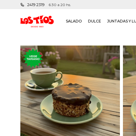
2419 2319
6:30 a 20 hs.
SALADO
DULCE
JUNTADAS Y L