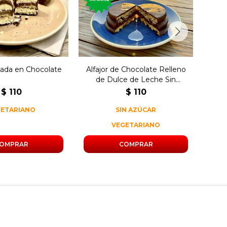
leche y crema de
dulce de leche y sin
rel
maní.
azúcar.
ñada en Chocolate
Alfajor de Chocolate Relleno
Alfa
de Dulce de Leche Sin
Azúcar
$
110
$
110
GETARIANO
SIN AZÚCAR
VEGETARIANO