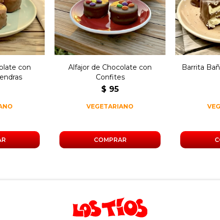
che y
dulce de leche con
dulce de 
as.
topping de confites.
olate con
Alfajor de Chocolate con
Barrita Ba
endras
Confites
$
95
IANO
VEGETARIANO
VE