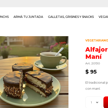
UNCHS
ARMÁ TU JUNTADA
GALLETAS, GRISINES Y SNACKS
VEGA
VEGETARIAN
Alfajo
Maní
20130
$
95
El tradicional
con maní.
1