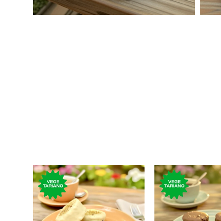
El tradicional postre dulce,
El tradicional po
de chocolate blanco y
de chocolate, r