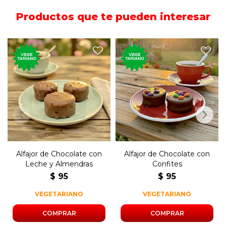
Productos que te pueden interesar
El tradicional postre dulce,
El tradicional postre dulce,
de chocolate, relleno de dulce
de chocolate, relleno de dulce
de leche con topping de
de leche y almendras.
confites.
Alfajor de Chocolate con
Alfajor de Chocolate con
Leche y Almendras
Confites
$
95
$
95
VEGETARIANO
VEGETARIANO