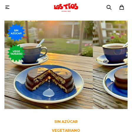

SIN AZÚCAR
VEGETARIANO