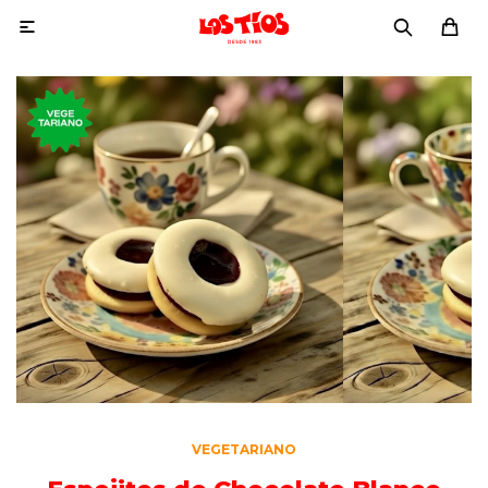

VEGETARIANO