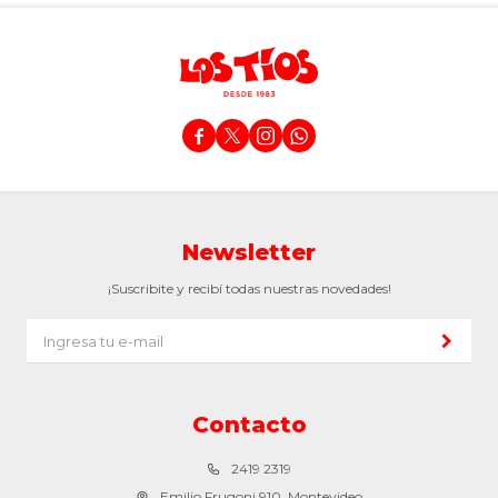




Newsletter
¡Suscribite y recibí todas nuestras novedades!
Contacto
2419 2319
Emilio Frugoni 910, Montevideo