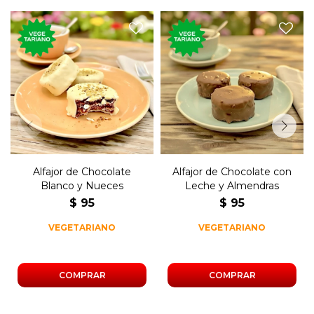
El tradicional postre dulce,
El tradicional postre dulce,
de chocolate blanco y
de chocolate, relleno de dulce
nueces, relleno de dulce de
de leche y almendras.
leche.
Alfajor de Chocolate
Alfajor de Chocolate con
Blanco y Nueces
Leche y Almendras
$
95
$
95
VEGETARIANO
VEGETARIANO