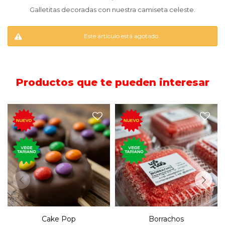
Galletitas decoradas con nuestra camiseta celeste.
Este artículo está agotado.
Productos que te pueden interesar
El histórico bizcocho de la
Tortita de trufa y salchichón
repostería uruguaya, puesto
con dulce de leche, similar al
en remojo de un almíbar
lollipop (chupetín) cubierto
mezclado con vino blanco,
de chocolate y M&M`s.
cubierto de coco.
Cake Pop
Borrachos