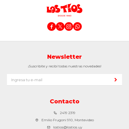




Newsletter
¡Suscribite y recibí todas nuestras novedades!
Contacto
2419 2319
Emilio Frugoni 910, Montevideo
lostios@lostios.uy