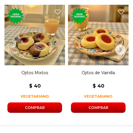
Los característicos bizcochos
Los característicos bizcochos
secos de chocolate y vainilla
secos de vainilla con jalea.
con jalea.
Ojitos Mixtos
Ojitos de Vainilla
$
40
$
40
VEGETARIANO
VEGETARIANO