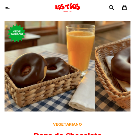

VEGETARIANO