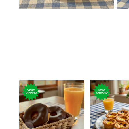
Clásica rosquilla de la
Postre clásic
gastronomía
gastronomía p
estadounidense cubierta
con masa de h
de chocolate.
nata.