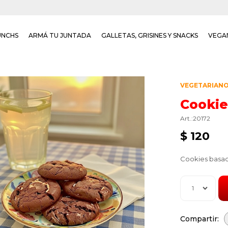
UNCHS
ARMÁ TU JUNTADA
GALLETAS, GRISINES Y SNACKS
VEGA
VEGETARIAN
Cookie
20172
$
120
Cookies basad
1