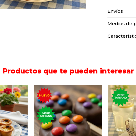
Envíos
Medios de 
Característi
Productos que te pueden interesar
Tortita de trufa y
o de la
salchichón con dulce de
El tradi
ortuguesa
leche, similar al lollipop
mereng
ojaldre y
(chupetín) cubierto de
claras de
chocolate y M&M`s.