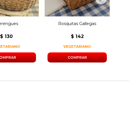
rengues
Rosquitas Gallegas
M
$
130
$
142
GETARIANO
VEGETARIANO