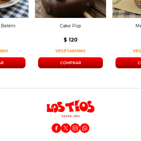
e Belém
Cake Pop
Me
$
120
IANO
VEGETARIANO
VE



