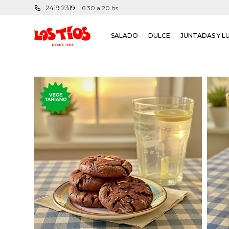
2419 2319
6:30 a 20 hs.
SALADO
DULCE
JUNTADAS Y L