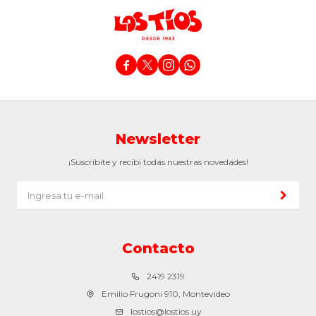




Newsletter
¡Suscribite y recibí todas nuestras novedades!
Contacto
2419 2319
Emilio Frugoni 910, Montevideo
lostios@lostios.uy