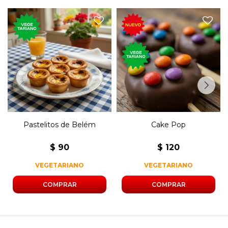
Tortita de trufa y salchichón
Postre clásico de la
con dulce de leche, similar al
gastronomía portuguesa
lollipop (chupetín) cubierto
con masa de hojaldre y nata.
de chocolate y M&M`s.
Pastelitos de Belém
Cake Pop
$
90
$
120
VEGETARIANO
VEGETARIANO