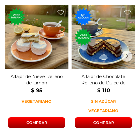
El tradicional postre dulce,
El tradicional postre dulce,
glaseado de nieve, relleno de
de chocolate, relleno de dulce
limón.
de leche y sin azúcar.
Alfajor de Nieve Relleno
Alfajor de Chocolate
de Limón
Relleno de Dulce de
Leche Sin Azúcar
$
95
$
110
VEGETARIANO
SIN AZÚCAR
VEGETARIANO