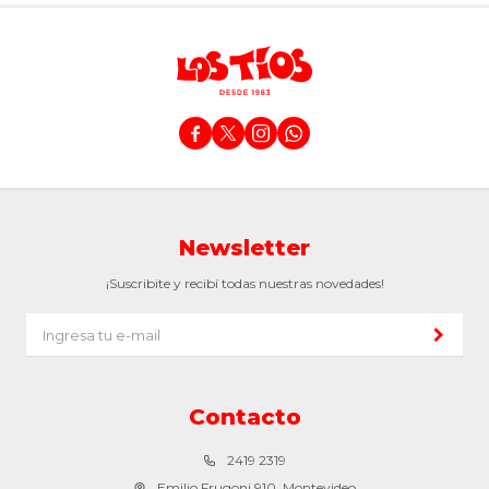




Newsletter
¡Suscribite y recibí todas nuestras novedades!
Contacto
2419 2319
Emilio Frugoni 910, Montevideo