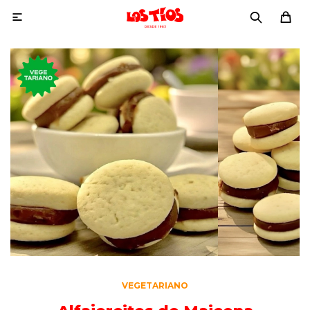

VEGETARIANO