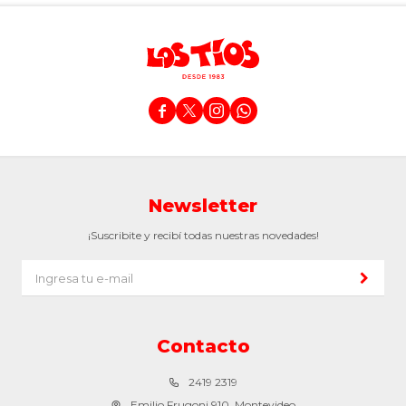




Newsletter
¡Suscribite y recibí todas nuestras novedades!
Contacto
2419 2319
Emilio Frugoni 910, Montevideo