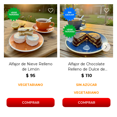
El tradicional postre dulce,
El tradicional postre dulce,
glaseado de nieve, relleno de
de chocolate, relleno de dulce
limón.
de leche y sin azúcar.
Alfajor de Nieve Relleno
Alfajor de Chocolate
de Limón
Relleno de Dulce de
Leche Sin Azúcar
$
95
$
110
VEGETARIANO
SIN AZÚCAR
VEGETARIANO