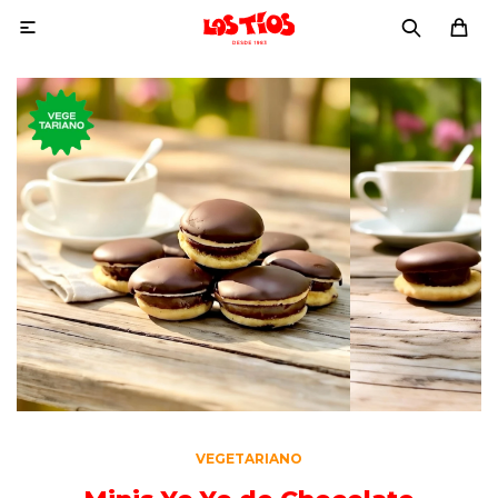

VEGETARIANO