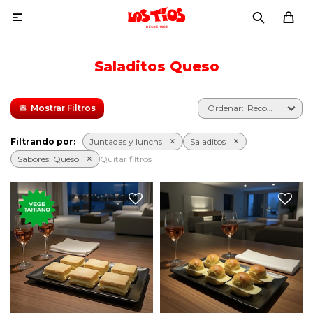

Saladitos Queso
Recomendados
Filtrando por:
Juntadas y lunchs
Saladitos
Sabores:
Queso
Quitar filtros
Seis clásicos jesuitas rellenos
Seis pebetes con queso y
de queso con manteca.
manteca.