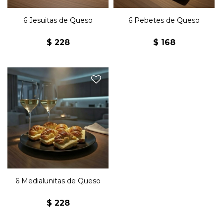
6 Jesuitas de Queso
6 Pebetes de Queso
$
228
$
168
Seis medialunas de copetín
con queso y manteca.
6 Medialunitas de Queso
$
228