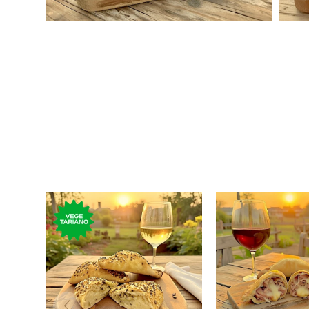
Empanada rellena de
Empanada rel
queso, cebolla y aceitunas.
jamón y q