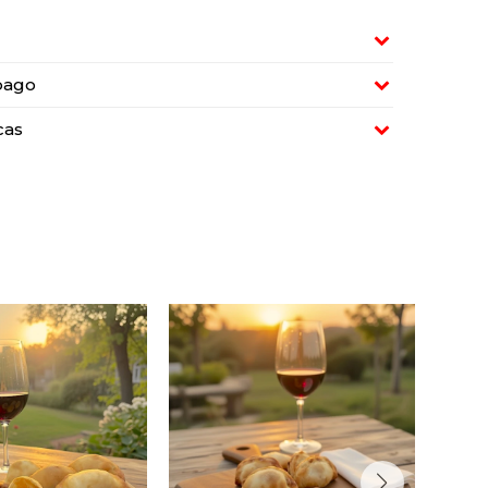
pago
cas
empanadas de
Seis empanadas de
n con jamón y
copetín con carne.
queso.