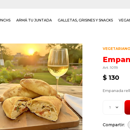
UNCHS
ARMÁ TU JUNTADA
GALLETAS, GRISINES Y SNACKS
VEGA
VEGETARIAN
Empan
10119
$
130
Empanada rell
1