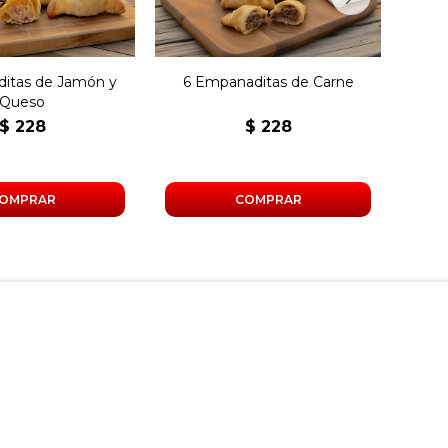
itas de Jamón y
6 Empanaditas de Carne
6 
Queso
$
228
$
228