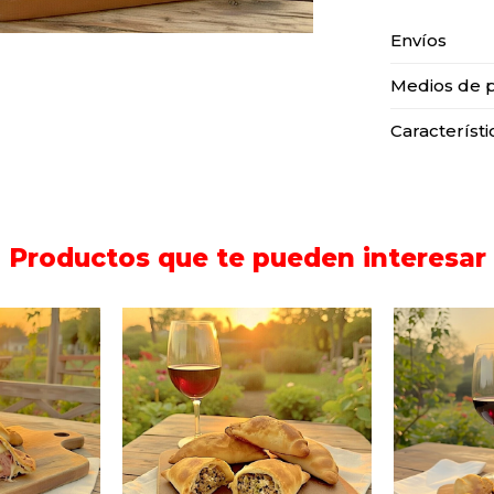
Envíos
Medios de 
Característi
Productos que te pueden interesar
Seis 
lena de
Empanada rellena de
copetí
ueso.
carne.