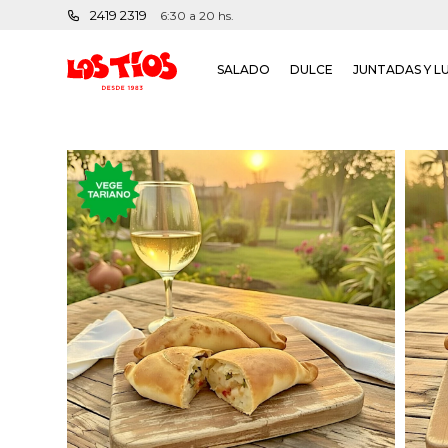
2419 2319
6:30 a 20 hs.
SALADO
DULCE
JUNTADAS Y L