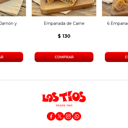
Jamón y
Empanada de Carne
6 Empanad
o
0
$
130



