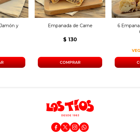
Jamón y
Empanada de Carne
6 Empanad
o
0
$
130
VE



