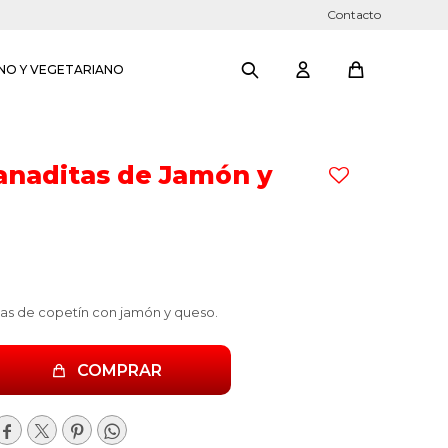
Contacto
NO Y VEGETARIANO
naditas de Jamón y
s de copetín con jamón y queso.
COMPRAR



