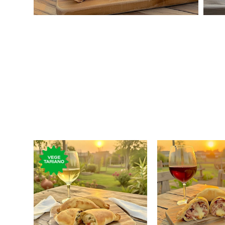
Empanada rellena de
Empanada rel
queso, tomate y albahaca.
jamón y q