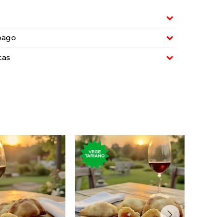
pago
cas
empanadas de
Seis empanadas de
n de queso y
copetín con tomate,
cebolla.
queso y albahaca.