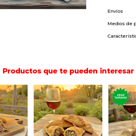
Envíos
Medios de 
Característi
Productos que te pueden interesar
Seis 
lena de
Empanada rellena de
copetí
ueso.
carne.