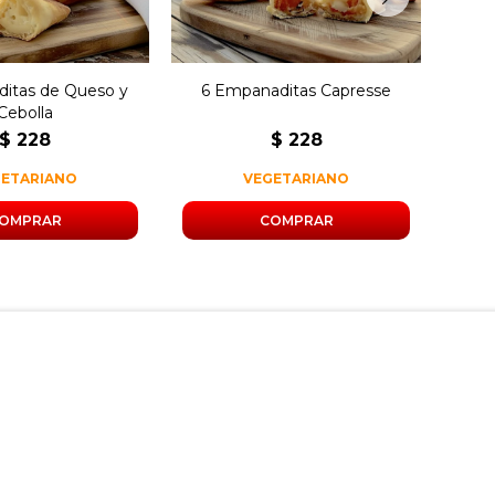
itas de Queso y
6 Empanaditas Capresse
6 
Cebolla
$
228
$
228
GETARIANO
VEGETARIANO