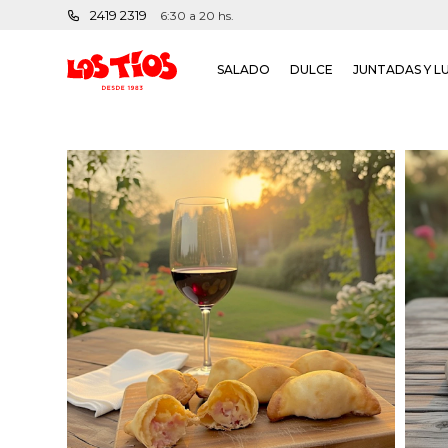
2419 2319
6:30 a 20 hs.
SALADO
DULCE
JUNTADAS Y L