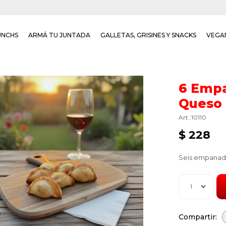
UNCHS
ARMÁ TU JUNTADA
GALLETAS, GRISINES Y SNACKS
VEGA
6 Empa
Queso
10110
$
228
Seis empanada
1