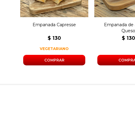
Empanada Capresse
Empanada de 
Ques
$
130
$
13
VEGETARIANO