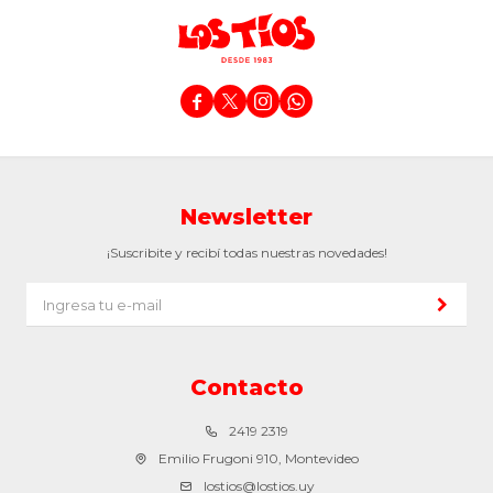




Newsletter
¡Suscribite y recibí todas nuestras novedades!
Contacto
2419 2319
Emilio Frugoni 910, Montevideo
lostios@lostios.uy