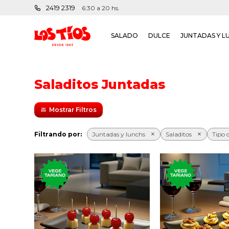
2419 2319
6:30 a 20 hs.
SALADO
DULCE
JUNTADAS Y L
Saladitos Juntadas
Filtrando por:
Juntadas y lunchs
Saladitos
Tipo 
Seis clásicos saladitos de
Seis palmit
queso con cereza.
roquefort y