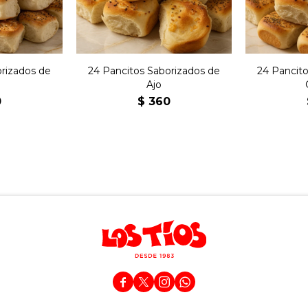
orizados de
24 Pancitos Saborizados de
24 Pancito
o
Ajo
0
$
360



