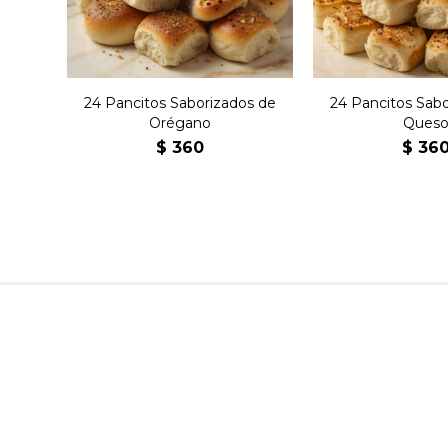
24 Pancitos Saborizados de
24 Pancitos Sab
Orégano
Ques
$
360
$
36