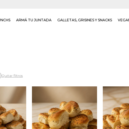
UNCHS
ARMÁ TU JUNTADA
GALLETAS, GRISINES Y SNACKS
VEGA
Quitar filtros
borizados
24 pancitos saborizados
24 panci
o.
de ajo.
de