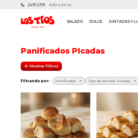
2419 2319
6:30 a 20 hs.
SALADO
DULCE
JUNTADAS Y L
Panificados PIcadas
Filtrando por:
Panificados
Tipo de comida:
PIcadas
24 pancitos saborizados
24 pancitos sa
de orégano.
de ques