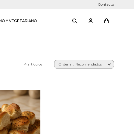
Contacto
NO Y VEGETARIANO
4 artículos
Recomendados
tos saborizados
 cebolla.