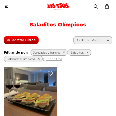

Saladitos Olímpicos
Recomendados
Filtrando por:
Juntadas y lunchs
Saladitos
Sabores:
Olímpicos
Quitar filtros
Seis pebetes olímpicos con
jamón, queso, lechuga,
tomate, huevo duro,
manteca y mayonesa.