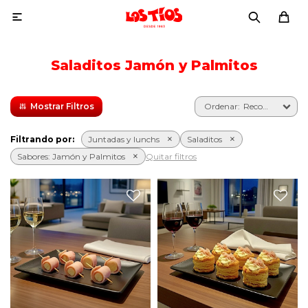

Saladitos Jamón y Palmitos
Recomendados
Filtrando por:
Juntadas y lunchs
Saladitos
Sabores:
Jamón y Palmitos
Quitar filtros
Seis pastelillos de origen
Seis bocaditos de palmitos
francés de masa hojaldrada
envueltos en jamón.
con jamón y palmitos.