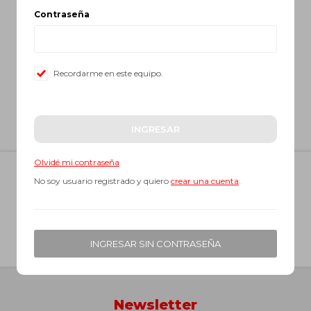
Contraseña
Recordarme en este equipo.
INGRESAR
Olvidé mi contraseña
No soy usuario registrado y quiero
crear una cuenta
.




INGRESAR SIN CONTRASEÑA
Newsletter