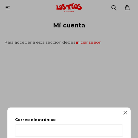

Mi cuenta
Para acceder a esta sección debes
iniciar sesión
.

Correo electrónico