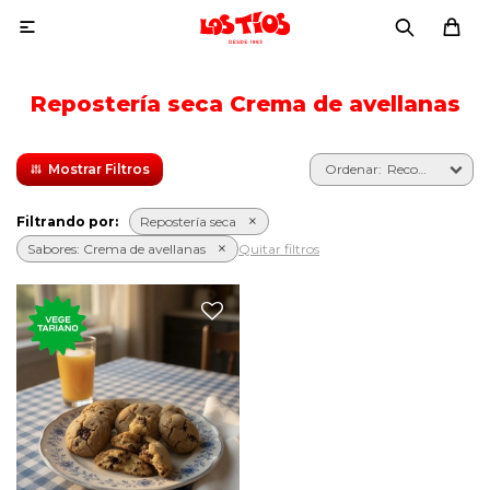

Repostería seca Crema de avellanas
Recomendados
Filtrando por:
Repostería seca
Sabores:
Crema de avellanas
Quitar filtros
La clásica cookie
estadounidense rellena de
crema de avellanas con
chocolate.