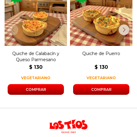
Tarta de origen francés
Tarta de origen francés
rellena de calabacín y queso
rellena de puerros.
parmesano.
Quiche de Calabacín y
Quiche de Puerro
Queso Parmesano
$
130
$
130
VEGETARIANO
VEGETARIANO