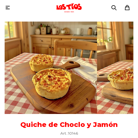

Quiche de Choclo y Jamón
10146