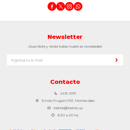




Newsletter
¡Suscribite y recibí todas nuestras novedades!
Contacto
2419 2319
Emilio Frugoni 910, Montevideo
lostios@lostios.uy
6:30 a 20 hs.