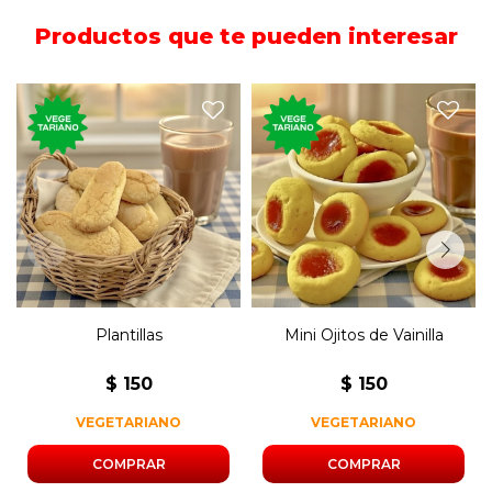
Productos que te pueden interesar
110 gramos de los
120 gramos de las clásicas
tradicionales bizcochos secos
plantillas artesanales.
de vainilla con jalea.
Plantillas
Mini Ojitos de Vainilla
$
150
$
150
VEGETARIANO
VEGETARIANO