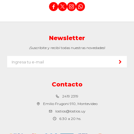




Newsletter
¡Suscribite y recibí todas nuestras novedades!
Contacto
2419 2319
Emilio Frugoni 910, Montevideo
lostios@lostios.uy
6:30 a 20 hs.