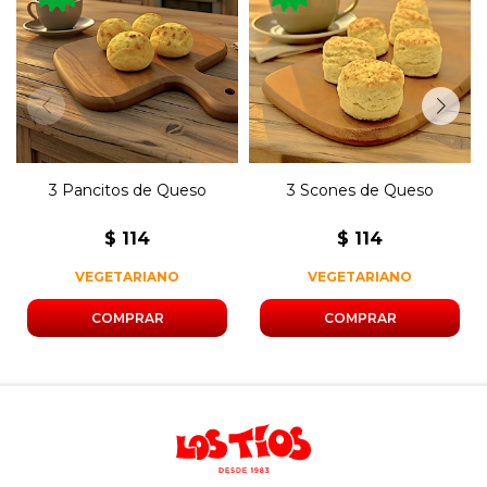
Tres pancitos con sabor a
Tres panecillos de origen
queso.
británico con sabor a queso
3 Pancitos de Queso
3 Scones de Queso
$
114
$
114
VEGETARIANO
VEGETARIANO