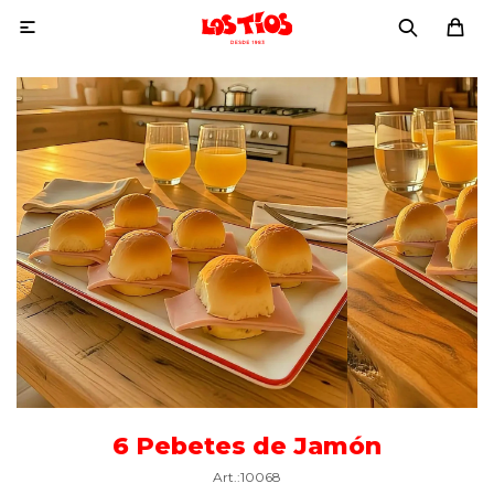

6 Pebetes de Jamón
10068