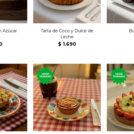
n Azúcar
Tarta de Coco y Dulce de
Bu
Leche
0
$
1.690
Tarta con
dulce con
Tartaleta individual de
durazno
, pasas de
coco rellena de dulce de
arándanos 
 canela.
leche.