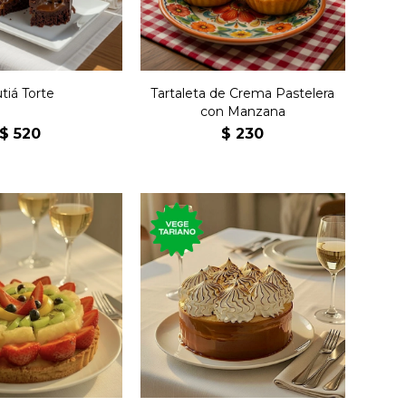
tiá Torte
Tartaleta de Crema Pastelera
con Manzana
$
520
$
230
 crema pastelera,
Torta con milhojas de
, ananá, kiwi,
dulce de leche y
y frutilla bañada
merengue.
en jalea.