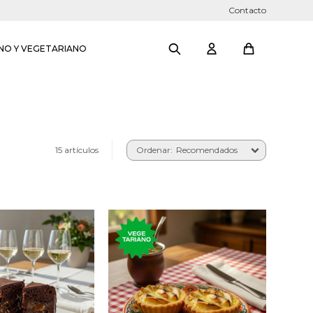
Contacto
NO Y VEGETARIANO
15 artículos
Recomendados
con base en la
Tartaleta con crema
 sacher, con
pastelera, manzana y
e semi amargo y
baño de jalea.
ada de butiá.