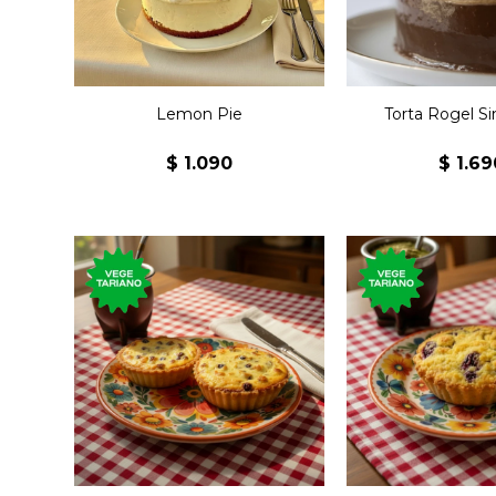
Lemon Pie
Torta Rogel Si
$
1.090
$
1.69
Tartaleta con ricota y
Masa crocante 
pasas de uva cubierta de
manzana cocida
azúcar impalpable.
uva, nueces y