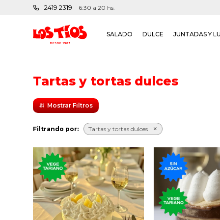
2419 2319
6:30 a 20 hs.
SALADO
DULCE
JUNTADAS Y L
Tartas y tortas dulces
Filtrando por:
Tartas y tortas dulces
Torta de base de masa
Torta con mil
crujiente con crema de
dulce de lech
limón y topping de
sin azúc
merengue.