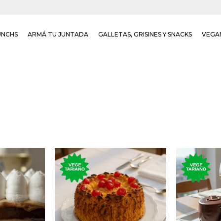
UNCHS
ARMÁ TU JUNTADA
GALLETAS, GRISINES Y SNACKS
VEGA
Postre 
hojas de
Torta de coco rellena de
torta
e y crema
dulce de leche con
chocolat
ar.
topping de cerezas.
mermel