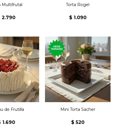
 Multifrutal
Torta Rogel
$
2.790
$
1.090
Postre de la torta clásica
de la repostería austríaca
on bizcochuelo,
con chocolate semi
lly y frutilla.
amargo y mermelada de
damasco.
u de Frutilla
Mini Torta Sacher
$
1.690
$
520