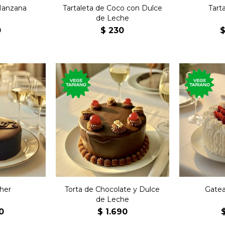
Manzana
Tartaleta de Coco con Dulce
Tarta
de Leche
0
$
230
Torta clásica de la
a de la
repostería uruguaya con
ríaca con
Pastel c
bizcochuelo, dulce de
 amargo y
chanti
leche, chocolate y crema
damasco.
de leche.
her
Torta de Chocolate y Dulce
Gatea
de Leche
0
$
1.690