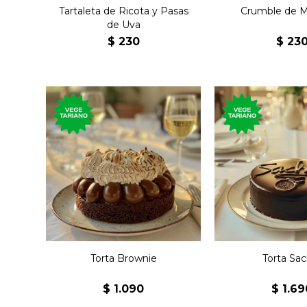
Tartaleta de Ricota y Pasas
Crumble de 
de Uva
$
230
$
23
Torta húmeda del clásico
Torta clásic
postre de chocolate y
repostería aust
nueces, con capa de dulce
chocolate semi
de leche y topping de
mermelada de 
merengue.
Torta Brownie
Torta Sac
$
1.090
$
1.69