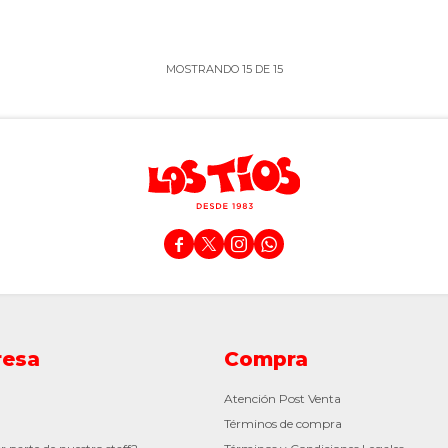
MOSTRANDO
15
DE
15




esa
Compra
Atención Post Venta
Términos de compra