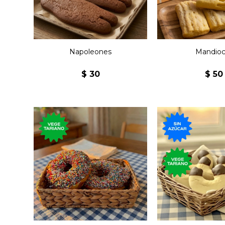
Napoleones
Mandioc
$
30
$
50
Clásica rosquilla de la
170 gramos de
gastronomía
dulces con 
estadounidense cubierta
bañadas de cho
de chocolate y confites.
azúcar