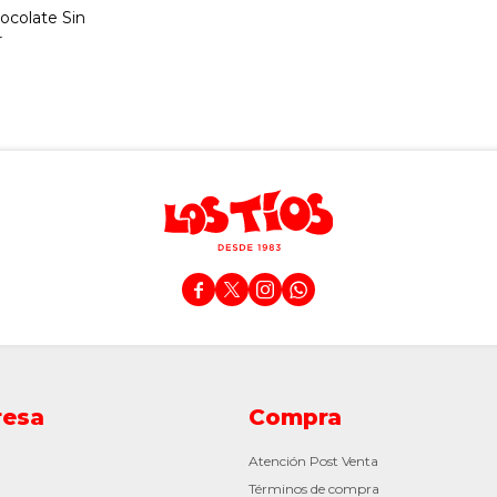
ocolate Sin
r
0




esa
Compra
Atención Post Venta
Términos de compra