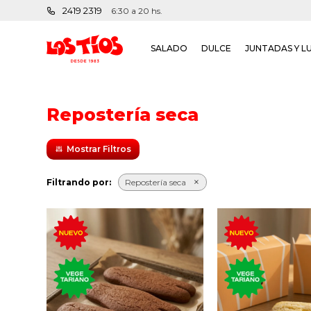
2419 2319
6:30 a 20 hs.
SALADO
DULCE
JUNTADAS Y L
Repostería seca
Filtrando por:
Repostería seca
Los Napoleones, las
Bizcocho seco av
clásicas galletitas con
con azúcar por ar
azúcar quemada, melaza,
para mojar en e
miel y cacao.
leche.