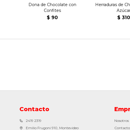
Dona de Chocolate con
Herraduras de Ch
Confites
Azúca
$
90
$
31
Contacto
Empr
2419 2319
Nosotros
Emilio Frugoni 910, Montevideo
Contacto