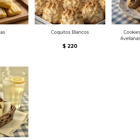
as
Coquitos Blancos
Cookie
Avellana
$
220
 bocados
puntas
colate sin
.