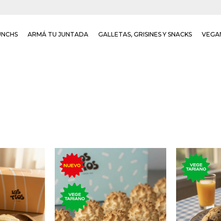
UNCHS
ARMÁ TU JUNTADA
GALLETAS, GRISINES Y SNACKS
VEGA
ainillado,
La cl
Tres clásicos postres de
riba, ideal
estadouni
coco, clara de huevo y
l café con
crema de
azúcar.
c