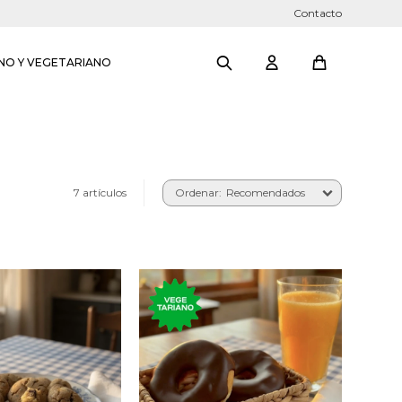
Contacto
NO Y VEGETARIANO
7 artículos
Recomendados
ásica cookie
Clásica rosquilla de la
dense rellena de
gastronomía
 avellanas con
estadounidense cubierta
hocolate.
de chocolate.