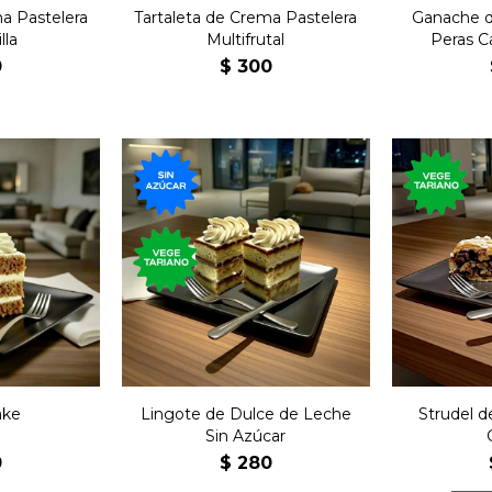
a Pastelera
Tartaleta de Crema Pastelera
Ganache d
lla
Multifrutal
Peras C
0
$
300
250 gra
nahoria,
Postre de bizcochuelo
tradicion
ting de
con dulce de leche sin
la coci
.
azúcar.
a
ake
Lingote de Dulce de Leche
Strudel d
Sin Azúcar
0
$
280