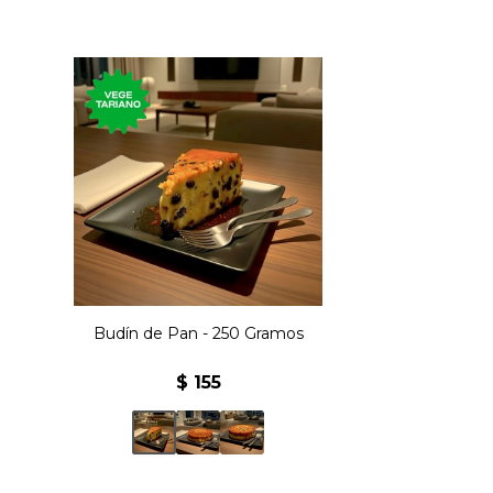
250 gramos del clásico
postre elaborado con pan,
huevos, vainilla, pasas y
azúcar.
Budín de Pan - 250 Gramos
$
155