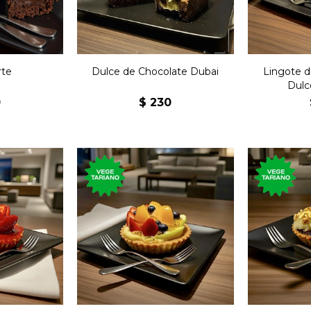
rte
Dulce de Chocolate Dubai
Lingote d
Dulc
0
$
230
Tartaleta con crema
n crema
Ganache 
pastelera, durazno, ananá,
illa bañada
base cro
kiwi, arándanos y frutilla;
oja.
carameli
bañada en jalea.