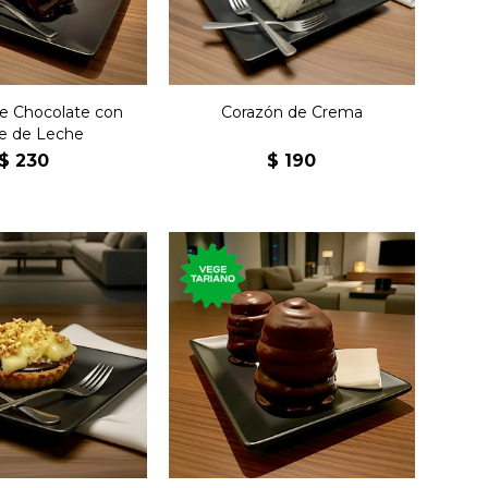
e Chocolate con
Corazón de Crema
e de Leche
$
230
$
190
de chocolate en
Postre de chocolate,
cante con peras
relleno de merengue, con
zadas y nueces.
base crocante.