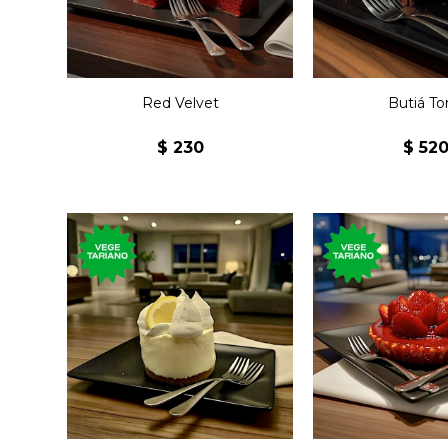
Red Velvet
Butiá To
$
230
$
52
Torta con crema de limón,
Tartaleta co
chantilly y topping de
pastelera y frut
merengue.
en jalea r