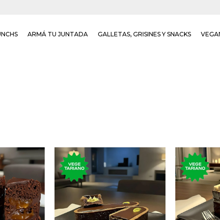
UNCHS
ARMÁ TU JUNTADA
GALLETAS, GRISINES Y SNACKS
VEGA
se en la
Postre 
r, con
Dulce de chocolate
dulce de 
 amargo y
relleno de pistacho.
a
 butiá.