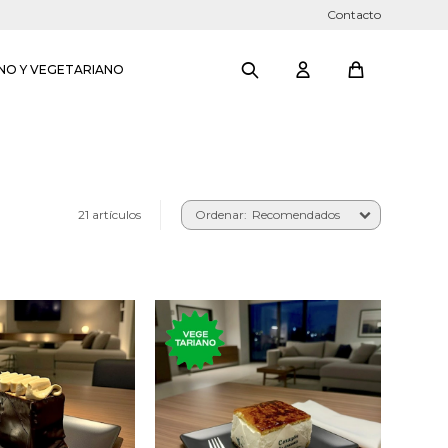
Contacto
NO Y VEGETARIANO
21 artículos
Recomendados
Base de pionono con
con chocolate,
relleno de chantilly,
leche y crema de
cubierto con una capa de
vellanas.
dulce de leche quemado.