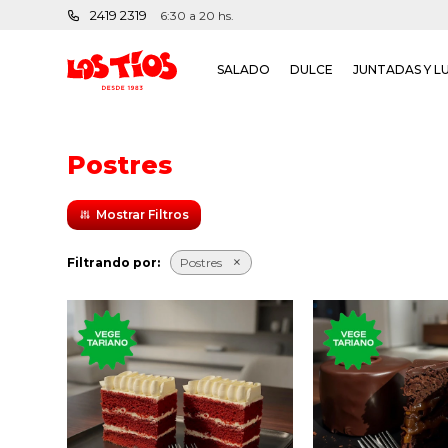
2419 2319
6:30 a 20 hs.
SALADO
DULCE
JUNTADAS Y L
Postres
Filtrando por:
Postres
Clásico postre
Postre con ba
neoyorquino con
torta sache
bizcochuelo rojo y frosting
chocolate semi
de queso.
mermelada de