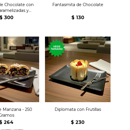
e Chocolate con
Fantasmita de Chocolate
aramelizadas y
Nueces
$
300
$
130
mos del postre
Postre de bizcochuelo
al de manzana de
con chantilly, frutillas,
na austríaca y
rodeado de lengüitas.
lemana.
e Manzana - 250
Diplomata con Frutillas
Gramos
$
264
$
230