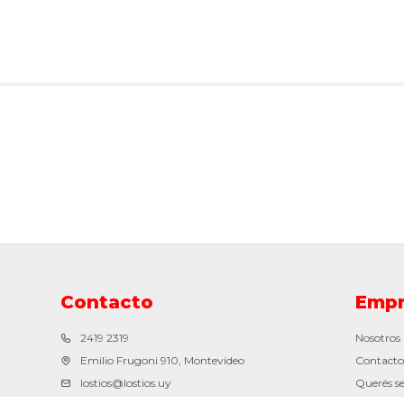
Contacto
Empr
2419 2319
Nosotros
Emilio Frugoni 910, Montevideo
Contacto
lostios@lostios.uy
Querés se