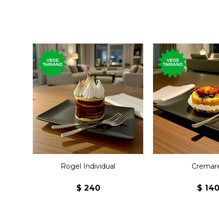
Postre con milhojas de
Postre de pío
dulce de leche y
crema paste
merengue.
caramel
Rogel Individual
Cremar
$
240
$
14