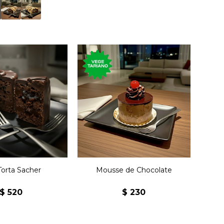
 la torta clásica
ostería austríaca
Postre de chocolate con
ocolate semi
tope de cereza.
y mermelada de
amasco.
Torta Sacher
Mousse de Chocolate
$
520
$
230