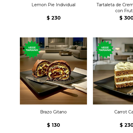
Lemon Pie Individual
Tartaleta de Crem
con Fruti
$
230
$
30
Postre de chocolate,
Postre con za
relleno de merengue, con
nueces y fros
base crocante.
queso
Brazo Gitano
Carrot C
$
130
$
23