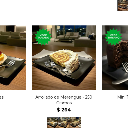
Postre de
nono con
250 gramos de postre
de la rep
lera y
arrollado de merengue y
con ch
o.
dulce de leche.
amargo 
d
es
Arrollado de Merengue - 250
Mini 
Gramos
0
$
264