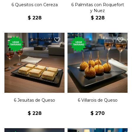
6 Quesitos con Cereza
6 Palmitas con Roquefort
y Nuez
$
228
$
228
Seis clásicos jesuitas rellenos
Seis bocaditos de queso con
de queso con manteca.
bechamel rebozados.
6 Jesuitas de Queso
6 Villarois de Queso
$
228
$
270