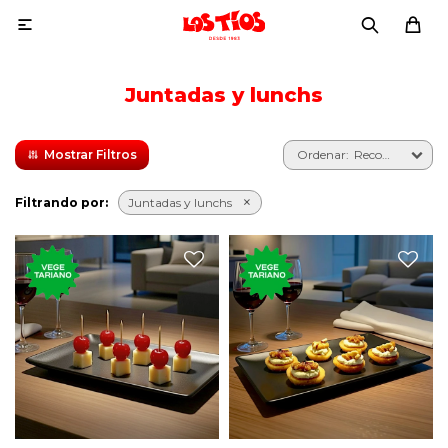

Juntadas y lunchs
Recomendados
Filtrando por:
Juntadas y lunchs
Seis clásicos saladitos de
Seis palmitas con roquefort
queso con cereza.
y nuez.