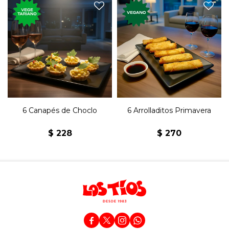
Seis canastitas con choclo,
Seis arrolladitos rellenos de
mayonesa y morrón.
vegetales salteados.
6 Canapés de Choclo
6 Arrolladitos Primavera
$
228
$
270



